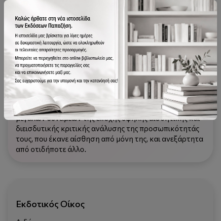
Οι "Οικονομικές Συνέπειες Ειρήνης" συνδυάζουν πολλά
χαρακτηριστικά. Είναι καταρχήν μια πραγματεία
διεθνών οικονομικών σχέσεων που πασχίζει, σε μια
δύσκολη πολιτικά περίοδο, να διατυπώσει αρχές
οικονομικής συνεργασίας και εμπορικών ανταλλαγών
μέσα από αμοιβαίες υποχωρήσεις και αναγνωρίσεις
συμφερόντων του Άλλου. Είναι επίσης μια οικονομικο-
τεχνική μελέτη υψηλού επιπέδου που έβαλε τη
στοιχειώδη στατιστική ανάλυση στο επίκεντρο της
οικονομικής επιχειρηματολογίας. Είναι, τέλος, μία
λογοτεχνική σκιαγράφηση των πολιτικών ηγετών των
μεγάλων δυνάμεων της εποχής υψηλής αισθητικής και
διεισδυτικής κριτικής ανάλυσης της προσωπικότητάς
τους, που έκανε αίσθηση από μόνη της, και ανεξάρτητα
από οτιδήποτε άλλο.
Εκδοτικός Οίκος