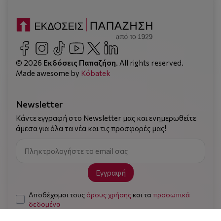
© 2026
Εκδόσεις Παπαζήση
. All rights reserved.
Made awesome by
Kόbatek
Newsletter
Κάντε εγγραφή στο Newsletter μας και ενημερωθείτε
άμεσα για όλα τα νέα και τις προσφορές μας!
Εγγραφή
Αποδέχομαι τους
όρους χρήσης
και τα
προσωπικά
δεδομένα