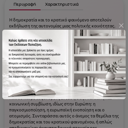
Περιγραφή
Χαρακτηριστικά
Η δημοκρατία και το κρατικό φαινόμενο αποτελούν
εκδήλωση της αυτονομίας μιας πολιτικής κοινότητας.
Αν δώσει κάποιος βάση σε μια διαδεδομένη τα
τελευταία χρόνια εντύπωση, η δημοκρατία και το
κρατικό φαινόμενο είναι -ανεξάρτητα από πάγιες, αλλά
επιφανειακές παρατηρήσεις- εκτεθειμένα σε έναν
άνεμο που πνέει εναντίον τους. Αυτός ο αντίθετος
άνεμος δεν έρχεται ως μια θύελλα, παρά μάλλον σιγά
σιγά, αθόρυβα και σταθερά, και απειλεί να καταστήσει
πορώδη και βήμα βήμα να κουφώσει το θεμέλιο, τις
ρίζες της δημοκρατίας και του κράτους. Αυτός ο
αντίθετος άνεμος δεν μπορεί να πάρει ένα όνομα.
Αποτελείται από τρεις δυνάμεις, οι οποίες επιδρούν από
κοινού και με αυξανόμενη ένταση στην πολιτική και
κοινωνική συμβίωση, ιδίως στην Ευρώπη: η
παγκοσμιοποίηση, η ευρωπαϊκή ενοποίηση και ο
ατομισμός. Συνταράσσει αυτός ο άνεμος τα θεμέλια της
δημοκρατίας και του κρατικού φαινομένου, ή απλώς
αποδυναμώνει άκαμπτα δομικά στοιχεία της