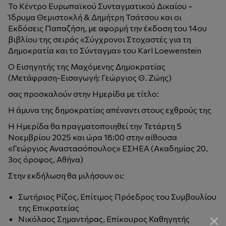
Το Κέντρο Ευρωπαϊκού Συνταγματικού Δικαίου –
Ίδρυμα Θεμιστοκλή & Δημήτρη Τσάτσου και οι
Εκδόσεις Παπαζήση, με αφορμή την έκδοση του 14ου
βιβλίου της σειράς «Σύγχρονοι Στοχαστές για τη
Δημοκρατία και το Σύνταγμα» του Karl Loewenstein
Ο Εισηγητής της Μαχόμενης Δημοκρατίας
(Μετάφραση-Εισαγωγή: Γεώργιος Θ. Ζώης)
σας προσκαλούν στην Ημερίδα με τίτλο:
Η άμυνα της δημοκρατίας απέναντι στους εχθρούς της
Η Ημερίδα θα πραγματοποιηθεί την Τετάρτη 5
Νοεμβρίου 2025 και ώρα 18:00 στην αίθουσα
«Γεώργιος Αναστασόπουλος» ΕΣΗΕΑ (Ακαδημίας 20,
3ος όροφος, Αθήνα)
Στην εκδήλωση θα μιλήσουν οι:
Σωτήριος Ρίζος, Επίτιμος Πρόεδρος του Συμβουλίου
της Επικρατείας
Νικόλαος Σημαντήρας, Επίκουρος Καθηγητής