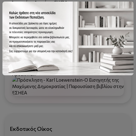
Δημοσίου Δικαίου, ΕΚΠΑ
Βασιλική Χρήστου, Επίκουρη Καθηγήτρια
Συνταγματικού Δικαίου, ΕΚΠΑ
Γεώργιος Ζώης, Διδάκτωρ Νομικής ΕΚΠΑ
Την εκδήλωση θα συντονίσει η Αλκμήνη Φωτιάδου,
Διδάκτωρ Συνταγματικού Δικαίου
Η παρουσία σας θα μας τιμήσει ιδιαίτερα
Πρόσκληση
Εκδοτικός Οίκος