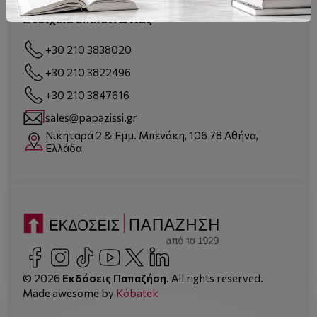
Υποβολή Έργου
Στοιχεία επικοινωνίας
+30 210 3838020
+30 210 3822496
+30 210 3847616
sales@papazissi.gr
Νικηταρά 2 & Εμμ. Μπενάκη, 106 78 Αθήνα,
Ελλάδα
© 2026
Εκδόσεις Παπαζήση
. All rights reserved.
Made awesome by
Kόbatek