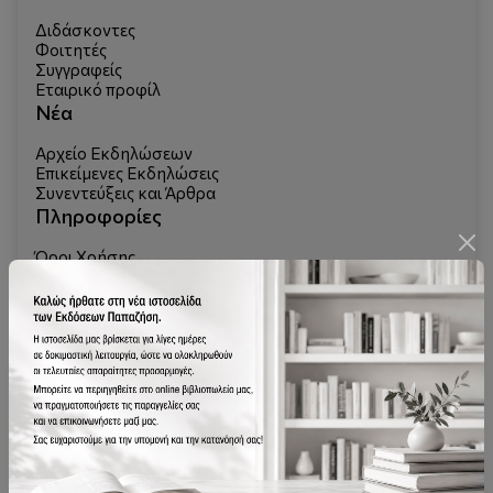
Διδάσκοντες
Φοιτητές
Συγγραφείς
Εταιρικό προφίλ
Νέα
Αρχείο Εκδηλώσεων
Επικείμενες Εκδηλώσεις
Συνεντεύξεις και Άρθρα
Πληροφορίες
Όροι Χρήσης
Πολιτική Απορρήτου
Προσωπικά δεδομένα
Πληροφορίες Cookies
Τρόποι πληρωμής
Τρόποι αποστολής
Πολιτική επιστροφών
Εργαλεία
Εκδόσεις ΕΠΙΜΕΤΡΟ
Elearning
Επικοινωνία