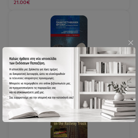
21.00€
978-960-02-3825-9
Πανεπιστημιακή φυσική με σύγχρονη φυσική -
τόμος Β (4η έκδοση)
120.00€