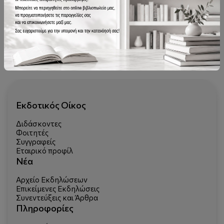
Μετρό και Αρχαία
31.80€
Εκδοτικός Οίκος
Διδάσκοντες
Φοιτητές
Συγγραφείς
Εταιρικό προφίλ
Νέα
Αρχείο Εκδηλώσεων
Επικείμενες Εκδηλώσεις
Συνεντεύξεις και Άρθρα
Πληροφορίες