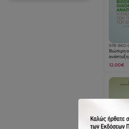
978-960-0
Βιώσιμη ο
ανάπτυξη
των 17 σ
12.00€