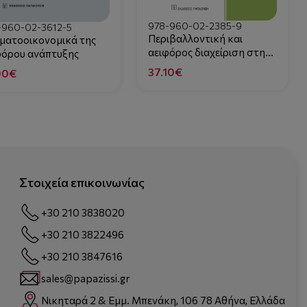
978-960-02-2385-9
-960-02-3612-5
Περιβαλλοντική και
ματοοικονομικά της
αειφόρος διαχείριση στη
φόρου ανάπτυξης
δημόσια υγεία
37.10€
00€
Στοιχεία επικοινωνίας
+30 210 3838020
+30 210 3822496
+30 210 3847616
sales@papazissi.gr
Νικηταρά 2 & Εμμ. Μπενάκη, 106 78 Αθήνα, Ελλάδα