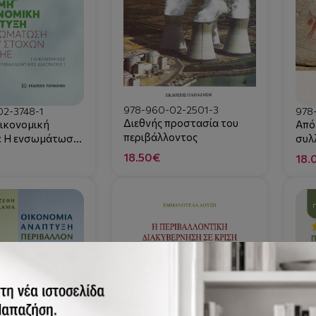
978-960-02-2501-3
2-3748-1
978
Διεθνής προστασία του
ικονομική
Από
περιβάλλοντος
: Η ενσωμάτωση
συλ
τόχων του ΟΗΕ
18.50€
18.