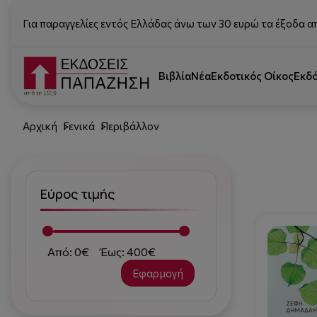
Για παραγγελίες εντός Ελλάδας άνω των 30 ευρώ τα έξοδα α
Βιβλία
Νέα
Εκδοτικός Οίκος
Εκδ
Αρχική
Γενικά
Περιβάλλον
Εύρος τιμής
Από: 0€
Έως: 400€
Εφαρμογή