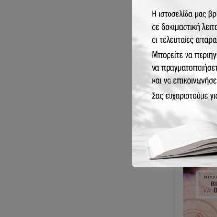
978-960-
Οικονομία
περιβάλλ
20.00€