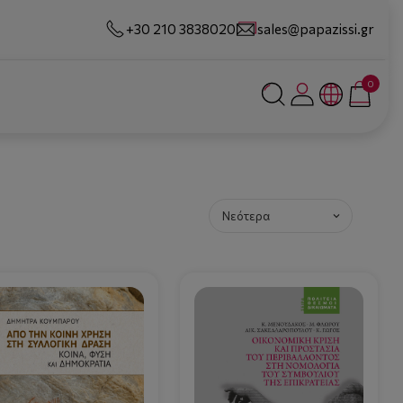
+30 210 3838020
sales@papazissi.gr
0