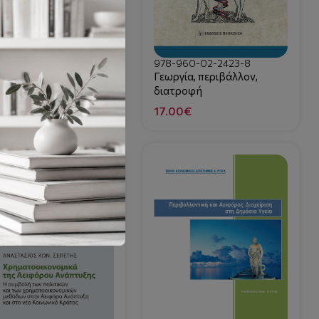
978-960-02-2423-8
-960-02-3383-4
Γεωργία, περιβάλλον,
κτίμηση
διατροφή
ιβαλλοντικών
πτώσεων στην
17.00€
90€
ωπαϊκή Ένωση