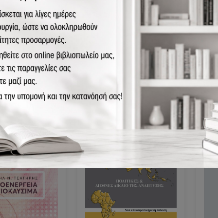
02-2201-2
978
978-960-02-2756-7
, ανάπτυξη,
Η ε
Η περιβαλλοντική
ον
περ
διακυβέρνηση σε κρίση
επι
15.
Ευρ
20.00€