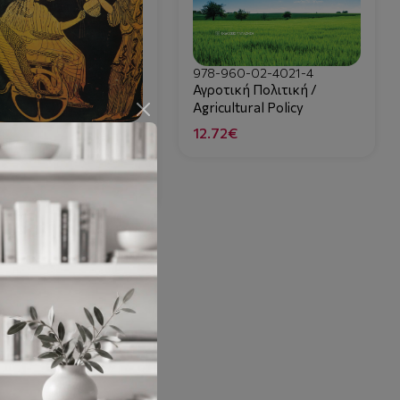
978-960-02-4021-4
Αγροτική Πολιτική /
Agricultural Policy
-960-02-2208-1
12.72€
σιτηρά των εύκρατων
μάτων
26€