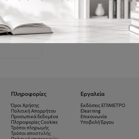
02-2623-2
ωργία
Πληροφορίες
Εργαλεία
Όροι Χρήσης
Εκδόσεις ΕΠΙΜΕΤΡΟ
Πολιτική Απορρήτου
Elearning
Προσωπικά δεδομένα
Επικοινωνία
Πληροφορίες Cookies
Υποβολή Έργου
Τρόποι πληρωμής
Τρόποι αποστολής
Πολιτική επιστροφών