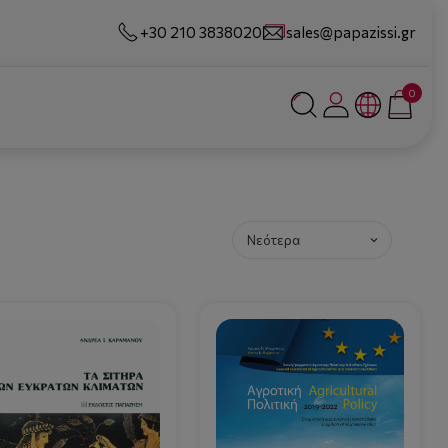
+30 210 3838020
sales@papazissi.gr
0