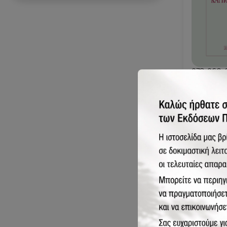
978-960-
Συνεταιρι
οικονομικ
θεωρία
24.38€