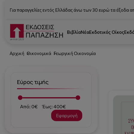
Για παραγγελίες εντός Ελλάδας άνω των 30 ευρώ τα έξοδα α
Βιβλία
Νέα
Εκδοτικός Οίκος
Εκδ
Αρχική
Οικονομικά
Γεωργική Οικονομία
Εύρος τιμής
Από: 0€
Έως: 400€
Εφαρμογή