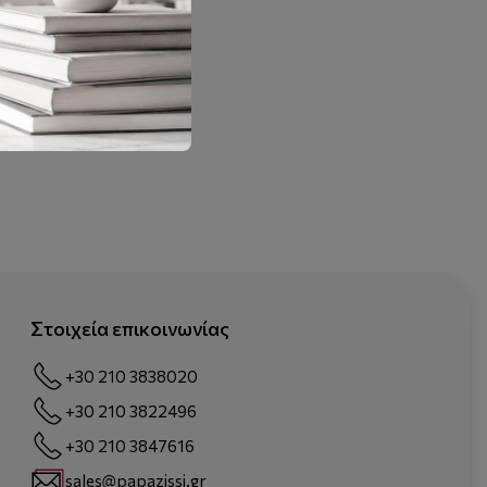
Στοιχεία επικοινωνίας
+30 210 3838020
+30 210 3822496
+30 210 3847616
sales@papazissi.gr