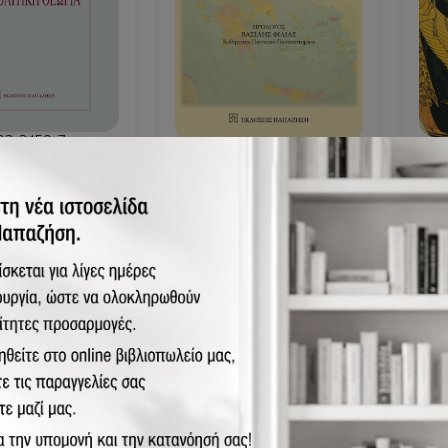
02-2459-7
978
978-960-02-1975-3
στική
Τα 
Η αγροτική εκμετάλλευση
ή και πολιτική
κλι
στην Ελλάδα
22.
18.02€