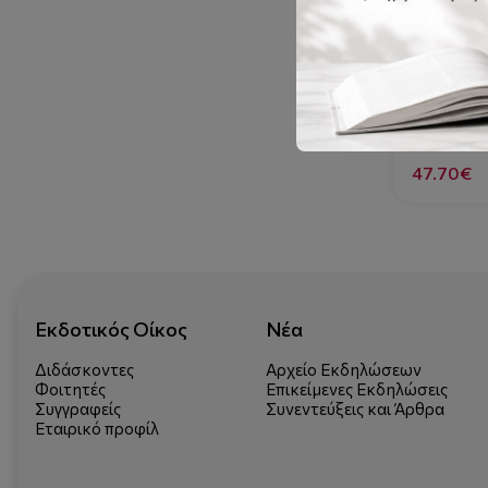
978-960-
Γενική γε
47.70€
Εκδοτικός Οίκος
Νέα
Διδάσκοντες
Αρχείο Εκδηλώσεων
Φοιτητές
Επικείμενες Εκδηλώσεις
Συγγραφείς
Συνεντεύξεις και Άρθρα
Εταιρικό προφίλ