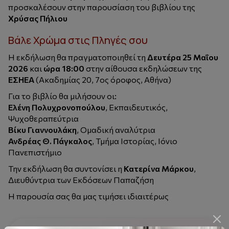
προσκαλέσουν στην παρουσίαση του βιβλίου της
Χρύσας Πήλιου
Βάλε Χρώμα στις Πληγές σου
Η εκδήλωση θα πραγματοποιηθεί τη
Δευτέρα 25 Μαΐου
2026
και
ώρα 18:00
στην αίθουσα εκδηλώσεων της
ΕΣΗΕΑ
(Ακαδημίας 20, 7ος όροφος, Αθήνα)
Για το βιβλίο θα μιλήσουν οι:
Ελένη Πολυχρονοπούλου
,
Εκπαιδευτικός,
Ψυχοθεραπεύτρια
Βίκυ Γιαννουλάκη
,
Ομαδική αναλύτρια
Ανδρέας Θ. Πάγκαλος
,
Τμήμα Ιστορίας, Ιόνιο
Πανεπιστήμιο
Την εκδήλωση θα συντονίσει η
Κατερίνα Μάρκου
,
Διευθύντρια των Εκδόσεων Παπαζήση
Η παρουσία σας θα μας τιμήσει ιδιαιτέρως