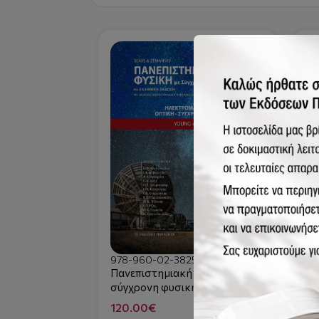
978-960-02-3825-9
97
Πανεπιστημιακή φυσική με
Πα
σύγχρονη φυσική - τόμος Β (4η
σύ
έκδοση)
έκ
120.00€
10