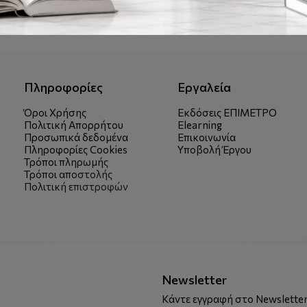
Πληροφορίες
Εργαλεία
Όροι Χρήσης
Εκδόσεις ΕΠΙΜΕΤΡΟ
Πολιτική Απορρήτου
Elearning
Προσωπικά δεδομένα
Επικοινωνία
Πληροφορίες Cookies
Υποβολή Έργου
Τρόποι πληρωμής
Τρόποι αποστολής
Πολιτική επιστροφών
Newsletter
Κάντε εγγραφή στο Newsletter 