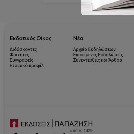
Εκδοτικός Οίκος
Νέα
Διδάσκοντες
Αρχείο Εκδηλώσεων
Φοιτητές
Επικείμενες Εκδηλώσεις
Συγγραφείς
Συνεντεύξεις και Άρθρα
Εταιρικό προφίλ