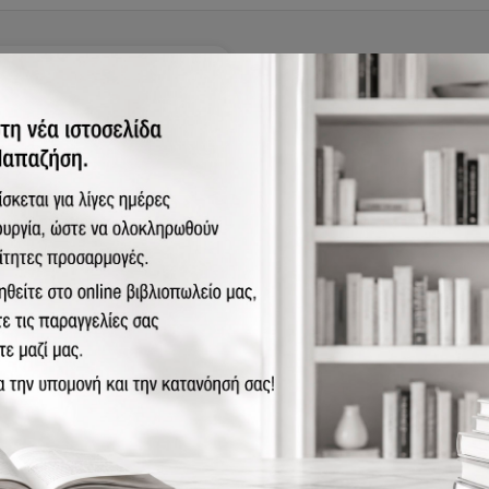
8-960-02-3824-2
νεπιστημιακή φυσική με
γχρονη φυσική - τόμος Α (4η
δοση)
0.00€