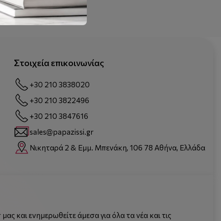
Στοιχεία επικοινωνίας
+30 210 3838020
+30 210 3822496
+30 210 3847616
sales@papazissi.gr
Νικηταρά 2 & Εμμ. Μπενάκη, 106 78 Αθήνα, Ελλάδα
μας και ενημερωθείτε άμεσα για όλα τα νέα και τις