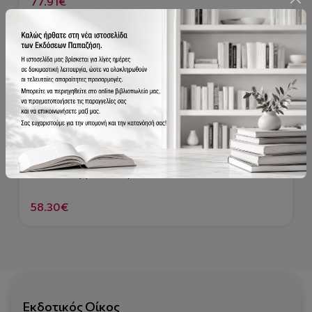
77.91€
978-960-02-2264-7
Η ανάπτυξη του ανθρώπου
58.30€
Εκδοτικός Οίκος