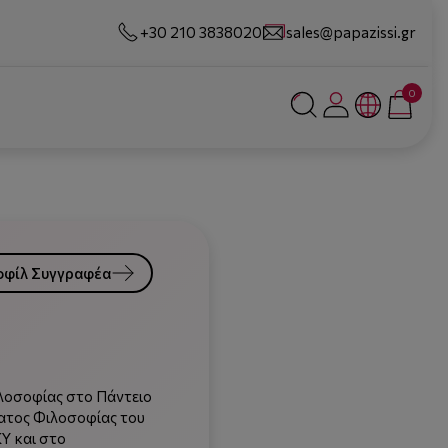
+30 210 3838020
sales@papazissi.gr
0
οφίλ Συγγραφέα
λοσοφίας στο Πάντειο
ματος Φιλοσοφίας του
Υ και στο