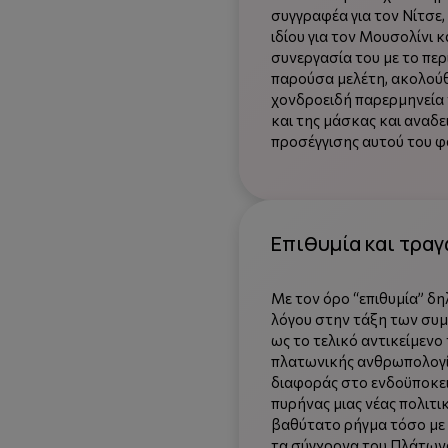
συγγραφέα για τον Νίτσε,
ιδίου για τον Μουσολίνι κ
συνεργασία του με το πε
παρούσα μελέτη, ακολούθ
χονδροειδή παρερμηνεία 
και της μάσκας και αναδε
προσέγγισης αυτού του φ
Επιθυμία και τρα
Με τον όρο “επιθυμία” δ
λόγου στην τάξη των συμ
ως το τελικό αντικείμενο
πλατωνικής ανθρωπολογία
διαφοράς στο ενδοϋποκειμ
πυρήνας μιας νέας πολιτικ
βαθύτατο ρήγμα τόσο με 
τα σύγχρονα του Πλάτωνα