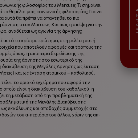
κοινωνικής φιλοσοφίας του Marcuse; Τι σημαίνει
ί το θεμέλιο μιας κοινωνικής φιλοσοφίας; Για να
 αυτά θα πρέπει να απαντηθεί το πιο
η άρνηση στον Marcuse; Και πως η σκέψη για την
οφο, αναδύεται ως αγωνία της άρνησης;
ί αυτό το κρίσιμο ερώτημα, στη μελέτη αυτή
τοιχεία που αποτελούν αφορμές και τρόπους της
ορμές όπως: η απόπειρα θεμελίωσης της
πουσία της άρνησης στο εσωτερικό της
 η διακύβευση της Μεγάλης Άρνησης ως έκταση
ήσεις) και ως ένταση ατομικού – καθολικού.
ν τέλει, το οριακό εγχείρημα που αφορά την
ο οποίο είναι η διακύβευση του καθολικού· η
ει τη μετάβαση από την προβληματική της
ροβληματική της Μεγάλης Διακύβευσης,
 ως εκκάλυψης και αποδοχής συμμετοχής στο
κδοχών του α-περιόριστου άλλου, χάριν της απ-