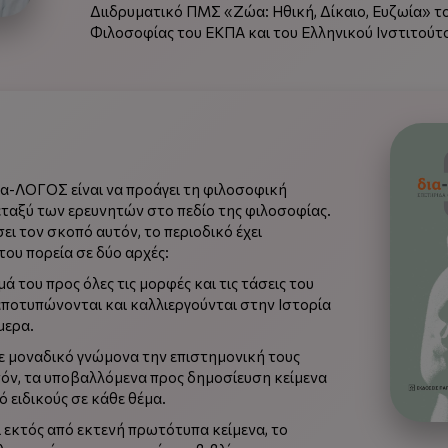
Διιδρυματικό ΠΜΣ «Ζώα: Ηθική, Δίκαιο, Ευζωία» τ
Φιλοσοφίας του ΕΚΠΑ και του Ελληνικού Ινστιτούτ
ια-ΛΟΓΟΣ είναι να προάγει τη φιλοσοφική
εταξύ των ερευνητών στο πεδίο της φιλοσοφίας.
ι τον σκοπό αυτόν, το περιοδικό έχει
του πορεία σε δύο αρχές:
 του προς όλες τις μορφές και τις τάσεις του
αποτυπώνονται και καλλιεργούνται στην Ιστορία
μερα.
 μοναδικό γνώμονα την επιστημονική τους
υτόν, τα υποβαλλόμενα προς δημοσίευση κείμενα
 ειδικούς σε κάθε θέμα.
τι εκτός από εκτενή πρωτότυπα κείμενα, το