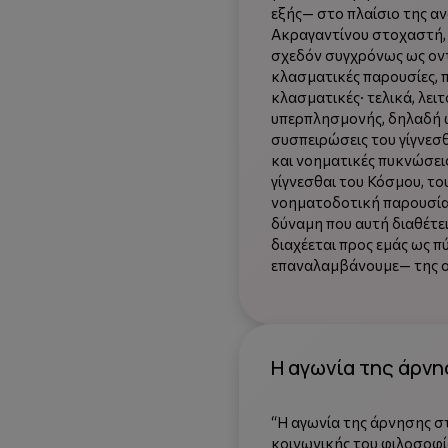
εξής— στο πλαίσιο της α
Ακραγαντίνου στοχαστή, 
σχεδόν συγχρόνως ως οντ
κλασματικές παρουσίες, 
κλασματικές· τελικά, λει
υπερπλησμονής, δηλαδή ω
συσπειρώσεις του γίγνεσθ
και νοηματικές πυκνώσεις
γίγνεσθαι του Κόσμου, το
νοηματοδοτική παρουσία,
δύναμη που αυτή διαθέτε
διαχέεται προς εμάς ως 
επαναλαμβάνουμε— της ο
Η αγωνία της άρνη
“Η αγωνία της άρνησης στ
κοινωνικής του φιλοσοφία