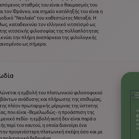
 επόμενος σταθμός του είναι ο θαυμασμός του
αι τον Φράνκο, και σημείο κατάληξής του είναι η
ριοδικό “Νεολαία” του καθεστώτος Μεταξά. Η
ως, καταδεικνύει τον ελληνικό νιτσεϊσμό ως
της νιτσεϊκής φιλοσοφίας της πολλαπλότητας
ικνύει την πλήρη ανεπάρκεια της φιλολογικής
αινομένου ως σήμερα.
γωδία
ηλώνεται η εμβολή του πλατωνικού φιλοσοφικού
βάντων ανάδυσης και πλήρωσης της επιθυμίας,
 της πλέον πρωταρχικής μέριμνας της ύστατης
ς, που είναι -θεμελιωδώς- η προάσπιση της
ενικό πεδίο· η εμβολή αυτή δεν είναι παρά ο
ής περί του εαυτού, η οποία διανοίγει ένα
την προγενέστερη πλατωνική σκέψη όσο και με
 πολιτισμικά δεδομένα.