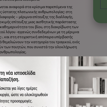
ίνεται αναφορά στα κρίσιμα παρεπόμενα της
ης ύστατης πλατωνικής ανθρωπολογίας: στη
ιαφοράς – μέριμνα επίτευξης της διαλλαγής,
οκιμής επίτευξης μιας αισθητικής παράστασης
 καθημερινότητα του βίου, στη διακρίβωση των
ού λόγου -εγγενώς συνδεδεμένων με τη μέριμνα
-, και στη στοχαστική απόπειρα υπέρβασής
τά θεμελιώνουν την κατηγορία του τραγικού, ενός
ών των ποιητών, που συνιστά την ολοκλήρωση
 ανθρωπολογίας.
ίμα
παιτεί ένα και μόνον: την αλήθεια του
τος ως μη αναπαραστατικών οντολογικών
θαι της ζωής του υποκειμένου αυτό
επι-σημαίνει, παραδειγματικά, εκείνο το άλλο