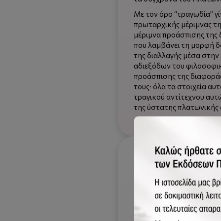
Με τον όρο “τραγωδία” γ
πρωταρχικής μέριμνας τ
μέριμνα προάσπισης της δ
που λαμβάνει τη μορφή δ
της διαλλαγής μέσα στην
αδιεξόδων του φιλοσοφικ
προάσπισης της διαφοράς
τους· όλα τα στοιχεία αυ
τραγικού αντίτεχνου αυτ
της ύστατης πλατωνικής
Το βλέμμα και το α
Η επίτευξη του τραγικού α
βλέμματος και του αίμα
συσπειρώσεων του γίγνεσ
τουλάχιστον φαίνεται να 