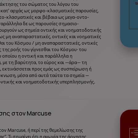
νάκτησης του σώματος του λόγου του
κατ’ αρχάς ως μορφο-κλασματικές παρουσίες,
ο-κλασματικές και βέβαια ως μεγα-οντο-
παράλληλα δε ως παρουσίες σημασιο-
τουργούν ως σημεία οντικής και νοηματοδοτικής
ς μη αναπαραστατικές, οντικές και νοηματικές
αι του Κόσμου / μη αναπαραστατικές, οντικές
 της ροής του γίγνεσθαι του Κόσμου· του
υ οποίου η οντική και παράλληλα η
 με τη βαρύτητα, το εύρος και —άρα— τη
ι, εκτινάσσεται προς εμάς ως συσπείρωση ή
πύκνωση, μέσα από αυτά ταύτα τα σημεία —
ντικής και νοηματοδοτικής υπερπλησμονής.
σης στον Marcuse
ον Marcuse, ή περί της θεμελίωσης της
ς”. Τι σημαίνει ότι η αγωνία της άρνησης