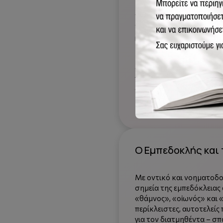
βλέμμα και εκείνο το άλλ
τον θάνατο χρόνου δηλαδ
τη μη αναπαραστατική, α
ριζωματική- πρόσληψη τη
βαρύτητας και του βάθου
μοναδικού τραγικού αυτού
συνθλιβεί (σκληρή εκδοχή
πολυώνυμες, εμβληματικέ
«νοήματος» του «τραγικ
βιβλίου)
Ο Εμπεδοκλής και 
Με οντικό και νοηματοδο
σημεία της εμπεδόκλειας
«θάμνος», «οἰωνός» και «ἰ
περίκλειστες, αυτοτελείς
για τον διατμηθέντα – σ