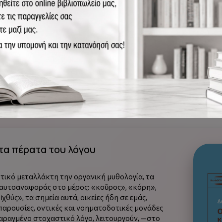
ο αίμα της Μήδειας, ενώπιον του ανοικτού προς
ή: ενώπιον της ανοικτότητας του χρόνου προς
νακλαστική -άμεση, καταληπτική και
ς σωματικότητας, της υλικότητας, της
ς του συγκεκριμένου, του πραγματικού και
 ακριβώς, του τραγικού, το οποίο παντελώς έχει
) ή διαφεύγει (ήπια εκδοχή) από τις
ς, μηχανές ερμηνευτικής προσέγγισης του
ού». (Από την παρουσίαση στο οπισθόφυλλο του
τα πέρατα του λόγου
τικό μεταλλάκτη την οργανική μυθολογία, τα
 αυτοαναφοράς στο μέρος: «κοῦρος», «κόρη»,
χθύς», τα σημεία αυτά, οικείες ήδη σε εμάς,
 παρουσίες, οντικές και νοηματοδοτικές μονάδες
παραγμένο στοχαστικό λόγο, λειτουργούν, —στο