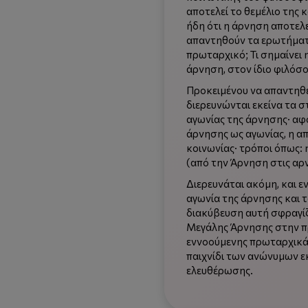
αποτελεί το θεμέλιο της 
ήδη ότι η άρνηση αποτελε
απαντηθούν τα ερωτήματα
πρωταρχικό; Τι σημαίνει 
άρνηση, στον ίδιο φιλόσ
Προκειμένου να απαντηθε
διερευνώνται εκείνα τα σ
αγωνίας της άρνησης· αφ
άρνησης ως αγωνίας, η α
κοινωνίας· τρόποι όπως:
(από την Άρνηση στις αρν
Διερευνάται ακόμη, και ε
αγωνία της άρνησης και τ
διακύβευση αυτή σφραγίζ
Μεγάλης Άρνησης στην π
εννοούμενης πρωταρχικά
παιχνίδι των ανώνυμων ε
ελευθέρωσης.