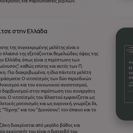
λιοκρισίες και παρουσιάσεις βιβλίων.
ίτσε στην Ελλάδα
σης της συγκεκριμένης μελέτης είναι ο
ο πλαίσιό της εξετάζονται θεμελιώδεις όψεις της
ν Ελλάδα, όπως είναι η περίπτωση των
Διόνυσος”, καθώς επίσης και αυτές των Π.
η. Πιο διακριβωμένα, η ίδια πάντοτε μελέτη
εράσματα: Ο νιτσεϊσμός των δύο περιοδικών
νικισμού και του κοινωνικού ανισοτισμού,
ύ δαρβινισμού στην περίπτωση του συνεργάτη
βάνα. Ο νιτσεϊσμός του Βλαστού εμφανίζεται ως
ετικός ρατσισμός και ως ευγονική, γνωρίζει δε,
 “Τέχνης” και του “Διονύσου”, τον έπαινο και το
.
ζάκη διακρίνεται από μεγάλο βάθος και
ίο εκκίνησής του είναι η διατριβή του