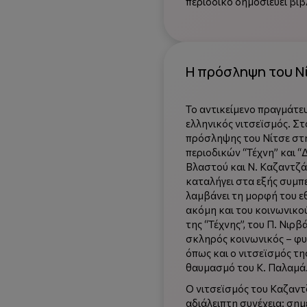
περιοδικό δημοσιεύει βιβ
Η πρόσληψη του Ν
Το αντικείμενο πραγμάτευ
ελληνικός νιτσεϊσμός. Στ
πρόσληψης του Νίτσε στη
περιοδικών “Τέχνη” και “
Βλαστού και Ν. Καζαντζάκ
καταλήγει στα εξής συμπ
λαμβάνει τη μορφή του εθ
ακόμη και του κοινωνικο
της “Τέχνης”, του Π. Νιρ
σκληρός κοινωνικός – φυλ
όπως και ο νιτσεϊσμός της
θαυμασμό του Κ. Παλαμά
Ο νιτσεϊσμός του Καζαντ
αδιάλειπτη συνέχεια: σημε