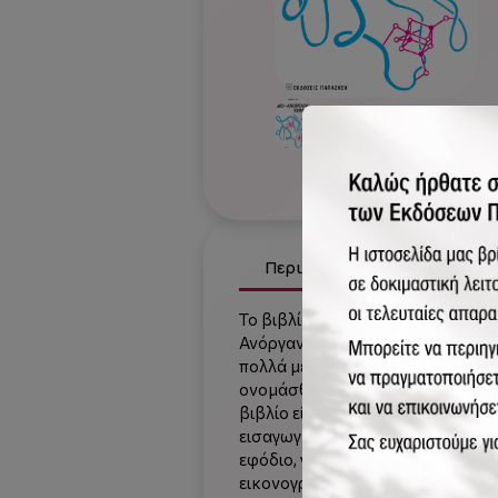
Περιγραφή
Χαρακτηρι
Το βιβλίο αυτό απεικονίζει τη ση
Ανόργανης Χημείας και των Βιολο
πολλά μεταλλικά ιόντα καθώς και
ονομάσθηκε Βιο-ανόργανη Χημεία 
βιβλίο είναι προσανατολισμένο θ
εισαγωγή στο πεδίο για τελειόφο
εφόδιο, για φοιτητές οι οποίοι με
εικονογράφηση και σε κάθε κεφά