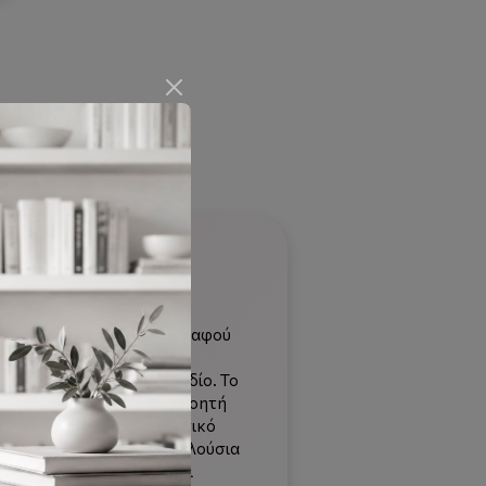
τόμενο πεδίο μεταξύ της
ως και από την Οργανική, αφού
ς αυτός συνδετικός κλάδος
ή στο σημαντικό αυτό πεδίο. Το
ποδομής, καθώς και κατανοητή
 βοήθημα, ως συμπληρωματικό
 Ιατρικής. Το βιβλίο έχει πλούσια
ά άρθρα ανασκοπήσεως και