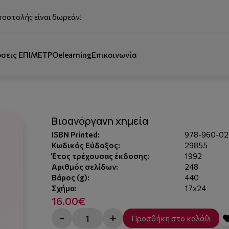
ποστολής είναι δωρεάν!
όσεις ΕΠΙΜΕΤΡΟ
elearning
Επικοινωνία
Βιοανόργανη χημεία
ISBN Printed:
978-960-02
Κωδικός Εύδοξος:
29855
Έτος τρέχουσας έκδοσης:
1992
Αριθμός σελίδων:
248
Βάρος (g):
440
Σχήμα:
17x24
16.00€
-
+
Προσθήκη στο καλάθι