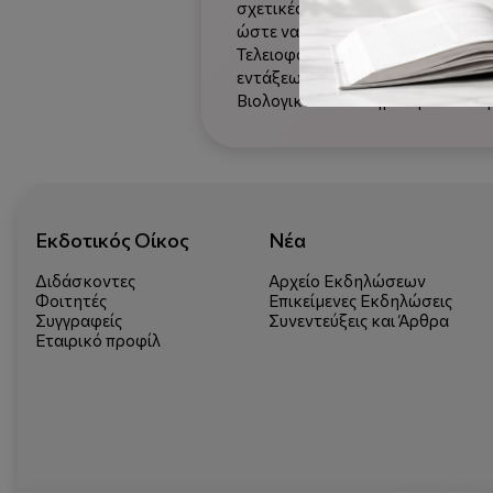
σχετικές δημοσιεύσεις. Καθώς το 
ώστε να διευκολύνεται η προσέγγ
Τελειοφοίτους ή και μεταπτυχιακ
εντάξεως. Τελειοφοίτους ή και με
Βιολογικών Επιστημών με ιδιαίτε
Εκδοτικός Οίκος
Νέα
Διδάσκοντες
Αρχείο Εκδηλώσεων
Φοιτητές
Επικείμενες Εκδηλώσεις
Συγγραφείς
Συνεντεύξεις και Άρθρα
Εταιρικό προφίλ