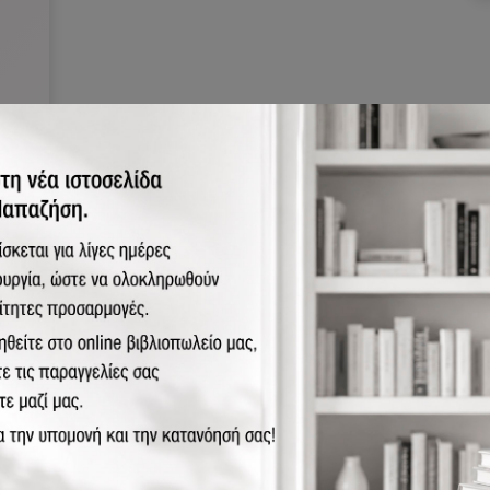
στικά
μαντική και ουσιαστική εξέλιξη που έχει σημειωθεί στο επικαλυπ
γικών επιστημών. Η ζωή εξαρτάται από την Ανόργανη Χημεία, όπ
 αμέταλλα παίζουν σημαίνοντα ρόλο στις λειτουργίες της. Ο νέο
ή Ανόργανη Βιοχημεία και το παρόν βιβλίο αποτελεί μια εισαγωγ
εματικά και κάθε κεφάλαιο παρέχει απαραίτητο υλικό βασικής υ
ιτους και ερευνητές. Το περιεχόμενο αποτελεί επίσης σημαντικό
λετούν χημεία εντάξεως όσο και για εκείνους της Βιολογίας και της
λαιο δίνεται βιβλιογραφία, παρέχοντας πρόσβαση σε σημαντικ