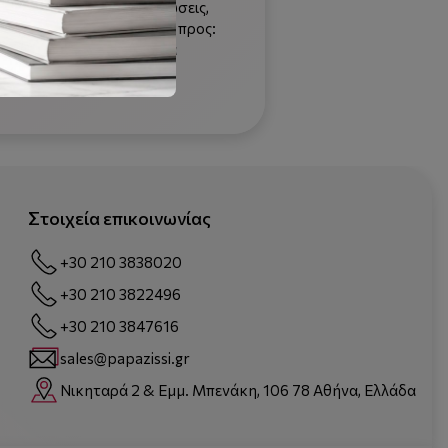
ούν επαρκείς βασικές γνώσεις,
ς. Το βιβλίο απευθύνεται προς:
σε όσους μελετούν χημεία
 της Ιατρικής και γενικά
Στοιχεία επικοινωνίας
+30 210 3838020
+30 210 3822496
+30 210 3847616
sales@papazissi.gr
Νικηταρά 2 & Εμμ. Μπενάκη, 106 78 Αθήνα, Ελλάδα