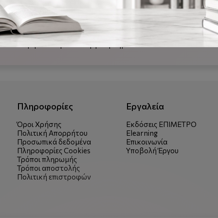
πεδίο είναι επικαλυπτόμενο, έχει ληφθεί πρόνοια να συμπεριληφθ
ιση του θέματος τόσο από χημικής όσο και από βιολογικής πλευρά
ούς φοιτητές στην Ανόργανη Χημεία, ή ως συμπληρωματική πηγή 
ταπτυχιακούς φοιτητές στη Βιολογία και στη Βιοχημεία. Ερευνητές
ρο ενδιαφέρον στη Βιο-ανόργανη Χημεία.
Πληροφορίες
Εργαλεία
Όροι Χρήσης
Εκδόσεις ΕΠΙΜΕΤΡΟ
Πολιτική Απορρήτου
Elearning
Προσωπικά δεδομένα
Επικοινωνία
Πληροφορίες Cookies
Υποβολή Έργου
Τρόποι πληρωμής
Τρόποι αποστολής
Πολιτική επιστροφών