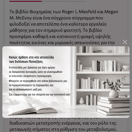
Το βιβλίο Βιοχημείας των Roger L Miesfeld και Megan
M. McEvoy είναι ένα σύγχρονο σύγγραμμα που
φιλοδοξεί να αποτελέσει ένα καλύτερο εργαλείο
μάθησης για τον σημερινό φοιτητή. Το βιβλίο
προσφέρει καθαρή και κατανοητή γραφή, υψηλής
ποιότητας εικόνες και μοριακές απεικονίσεις για την
καλύτερη απεικόνιση των εννοιών και παραδείγματα
καθημερινής Βιοχημείας. Η παρούσα δεύτερη έκδοση
του βιβλίου ανανεώθηκε προκειμένου να συμπεριλάβει
τις βασικές ερευνητικές εξελίξεις στον τομέα της
Βιοχημείας από την πρώτη έκδοση, και περιέχει
επιπρόσθετες χημικές λεπτομέρειες και χημικές δομές
φαρμάκων και μεταβολιτών σε επιλεγμένους
μηχανισμούς αντίδρασης για να ενισχυθεί η μάθηση. Η
Βιοχημεία των Miesfeld και McEvoy επικεντρώνεται
στη διδασκαλία των φοιτητών στα μεγάλα θέματα της
Βιοχημείας: τη σπουδαιότητα της σχέσης μοριακής
δομής - λειτουργίας, την αλληλεξάρτηση των
διαδικασιών μετατροπής ενέργειας, και τον ρόλο της
μεταγωγής σήματος στη ρύθμιση του μεταβολισμού.