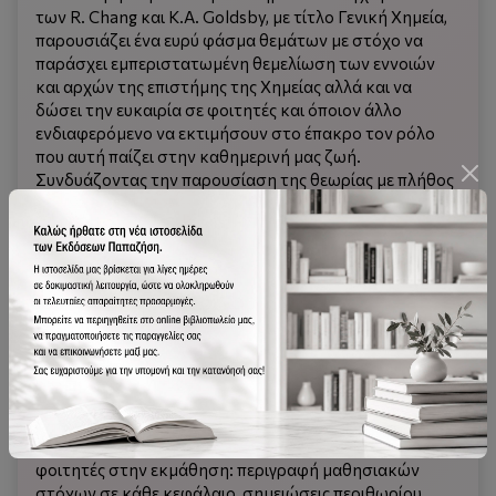
των R. Chang και K.A. Goldsby, με τίτλο
Γενική Χημεία
,
παρουσιάζει ένα ευρύ φάσμα θεμάτων με στόχο να
παράσχει εμπεριστατωμένη θεμελίωση των εννοιών
και αρχών της επιστήμης της Χημείας αλλά και να
δώσει την ευκαιρία σε φοιτητές και όποιον άλλο
ενδιαφερόμενο να εκτιμήσουν στο έπακρο τον ρόλο
που αυτή παίζει στην καθημερινή μας ζωή.
Συνδυάζοντας την παρουσίαση της θεωρίας με πλήθος
εφαρμόσιμων παραδειγμάτων, ερωτήσεις
ανασκόπησης εννοιών και δεδομένων και προβλήματα,
οι συγγραφείς έχουν επιτύχει να προσφέρουν σε ένα
εγχειρίδιο τις βασικές αρχές της Φυσικοχημείας και της
Ανόργανης Χημείας, εκτεινόμενοι και στους κλάδους
της Αναλυτικής, της Οργανικής και της Πυρηνικής
Χημείας.
Ο τόμος περιλαμβάνει γραφήματα, πίνακες και
σχήματα, καθώς και διαγράμματα ροής και
φωτογραφίες. Επικεντρώνεται δε περαιτέρω στην
παροχή όλων των εργαλείων που συνδράμουν τους
φοιτητές στην εκμάθηση: περιγραφή μαθησιακών
στόχων σε κάθε κεφάλαιο, σημειώσεις περιθωρίου,