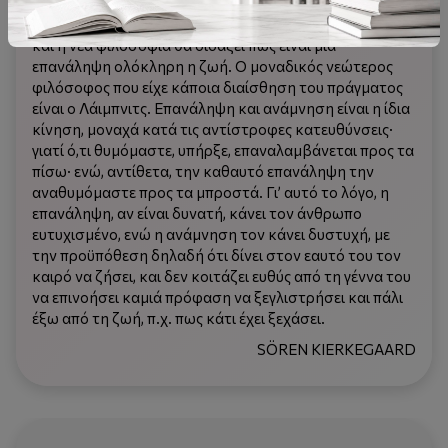
«ανάμνηση» στους Έλληνες. Όπως λοιπόν εδίδασκαν
εκείνοι πως κάθε γνώση είναι μια ανάμνηση, παρόμοια
και η νέα φιλοσοφία θα διδάξει πως είναι μια
επανάληψη ολόκληρη η ζωή. Ο μοναδικός νεώτερος
φιλόσοφος που είχε κάποια διαίσθηση του πράγματος
είναι ο Λάιμπνιτς. Επανάληψη και ανάμνηση είναι η ίδια
κίνηση, μοναχά κατά τις αντίστροφες κατευθύνσεις·
γιατί ό,τι θυμόμαστε, υπήρξε, επαναλαμβάνεται προς τα
πίσω· ενώ, αντίθετα, την καθαυτό επανάληψη την
αναθυμόμαστε προς τα μπροστά. Γι’ αυτό το λόγο, η
επανάληψη, αν είναι δυνατή, κάνει τον άνθρωπο
ευτυχισμένο, ενώ η ανάμνηση τον κάνει δυστυχή, με
την προϋπόθεση δηλαδή ότι δίνει στον εαυτό του τον
καιρό να ζήσει, και δεν κοιτάζει ευθύς από τη γέννα του
να επινοήσει καμιά πρόφαση να ξεγλιστρήσει και πάλι
έξω από τη ζωή, π.χ. πως κάτι έχει ξεχάσει.
SÖREN KIERKEGAARD