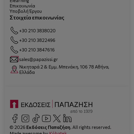
Elearning
Επικοινωνία
Υποβολή Έργου
Στοιχεία επικοινωνίας
+30 210 3838020
+30 210 3822496
+30 210 3847616
sales@papazissi.gr
Νικηταρά 2 & Εμμ. Μπενάκη, 106 78 Αθήνα,
Ελλάδα
© 2026
Εκδόσεις Παπαζήση
. All rights reserved.
Made awesome by
Kόbatek