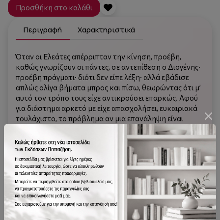
Προσθήκη στο καλάθι
Περιγραφή
Χαρακτηριστικά
Όταν οι Ελεάτες απέρριπταν την κίνηση, προέβη,
καθώς γνωρίζουν οι πάντες, σε αντεπίθεση ο Διογένης·
προέβη πράγματι· διότι δεν είπε λέξη· αλλά εβάδισε
απλώς ολίγα βήματα μπρος και πίσω, θεωρώντας ότι μ’
αυτό τον τρόπο τους είχε αντικρούσει επαρκώς. Αφού
για διάστημα αρκετό με είχε απασχολήσει, ευκαιριακά
τουλάχιστο, το πρόβλημα αν μια επανάληψη είναι
δυνατή και τι νόημα έχει, αν κάτι κερδίζει ή χάνει
επαναλαμβανόμενο, μου πέρασε ξαφνικά από το μυαλό:
και δεν φεύγεις στο Βερολίνο, εκεί μια φορά έχεις
ξαναβρεθεί παλιότερα, να διαπιστώσεις τώρα αν μια
επανάληψη είναι δυνατή και τι σημαίνει. Σπίτι μου είχα
παραλύσει σχεδόν μ’ αυτό το πρόβλημα. Ό,τι και να
πούνε σχετικώς, πρόκειται να παίξει λίαν σημαντικό
ρόλο μέσα στη νεώτερη φιλοσοφία· διότι επανάληψη
είναι μια έκφραση αποφασιστική για ό,τι ήταν η