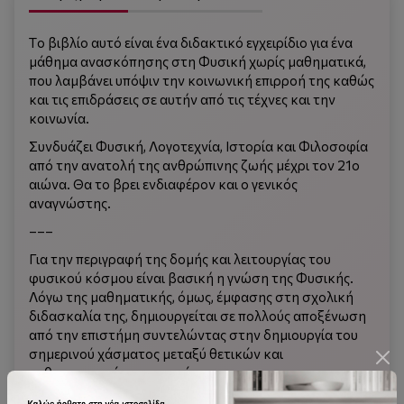
Tο βιβλίο αυτό είναι ένα διδακτικό εγχειρίδιο για ένα
μάθημα ανασκόπησης στη Φυσική χωρίς μαθηματικά,
που λαμβάνει υπόψιν την κοινωνική επιρροή της καθώς
και τις επιδράσεις σε αυτήν από τις τέχνες και την
κοινωνία.
Συνδυάζει Φυσική, Λογοτεχνία, Ιστορία και Φιλοσοφία
από την ανατολή της ανθρώπινης ζωής μέχρι τον 21ο
αιώνα. Θα το βρει ενδιαφέρον και ο γενικός
αναγνώστης.
–––
Για την περιγραφή της δομής και λειτουργίας του
φυσικού κόσμου είναι βασική η γνώση της Φυσικής.
Λόγω της μαθηματικής, όμως, έμφασης στη σχολική
διδασκαλία της, δημιουργείται σε πολλούς αποξένωση
από την επιστήμη συντελώντας στην δημιουργία του
σημερινού χάσματος μεταξύ θετικών και
ανθρωπιστικών επιστημών.
Στο βιβλίο εξιστορείται η εξέλιξη της Φυσικής ως