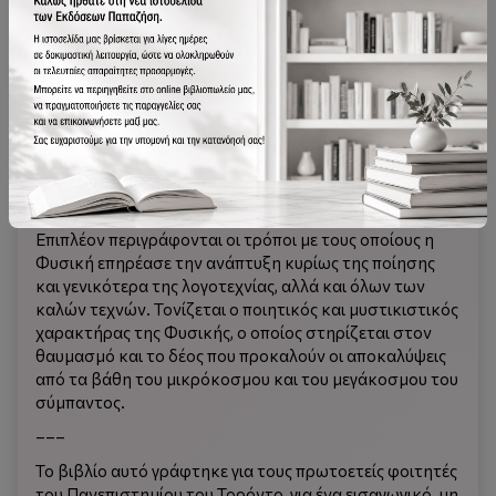
πανανθρώπινης προσπάθειας της παρατήρησης και της
επιστημονικής σκέψης για την περιγραφή του φυσικού
κόσμου. Αποφεύγοντας τη χρήση Μαθηματικών,
παρουσιάζονται όλοι οι κλάδοι της Φυσικής,
αναπτύσσονται οι έννοιες και οι ιδέες της και
περιγράφονται οι νόμοι και τα πειράματα που τους
ανέδειξαν. Αποδίδεται κάπως περισσότερη έμφαση και
ανάλυση στη σύγχρονη Φυσική, γιατί οι έννοιές της
συμβαδίζουν λιγότερο με τη διαίσθησή μας.
Επιπλέον περιγράφονται οι τρόποι με τους οποίους η
Φυσική επηρέασε την ανάπτυξη κυρίως της ποίησης
και γενικότερα της λογοτεχνίας, αλλά και όλων των
καλών τεχνών. Τονίζεται ο ποιητικός και μυστικιστικός
χαρακτήρας της Φυσικής, ο οποίος στηρίζεται στον
θαυμασμό και το δέος που προκαλούν οι αποκαλύψεις
από τα βάθη του μικρόκοσμου και του μεγάκοσμου του
σύμπαντος.
–––
Το βιβλίο αυτό γράφτηκε για τους πρωτοετείς φοιτητές
του Πανεπιστημίου του Τορόντο, για ένα εισαγωγικό, μη