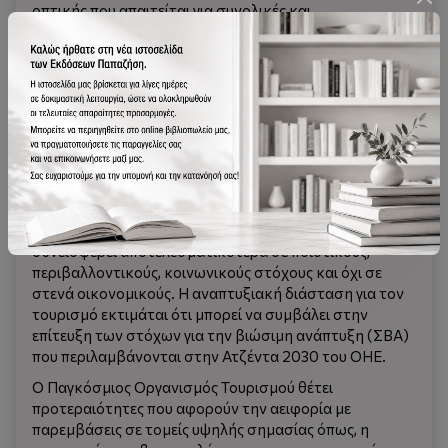
οπτικής που απαιτείται για συνολικές και
ολοκληρωμένες παρεμβάσεις. Οι στόχοι της
τουριστικής πολιτικής δεν μπορεί, παρά να είναι
αναπτυξιακοί και γι’ αυτό συνδέονται στενά με την
ανάπτυξη, όπου στη χρήση του όρου συνυπάρχουν
πολλές και διαφορετικές όψεις. Άλλοτε ο όρος αυτός
παραπέμπει στην ανάπτυξη μιας χώρας ή περιοχής
αναδεικνύοντας τον τουρισμό ως κύριο αναπτυξιακό
εργαλείο προσδιορίζοντάς τον, ως την «ατμομηχανή
της οικονομίας».
Ο τουρισμός πλέον καλείται ολοένα και πιο συχνά να
συνεισφέρει αποτελεσματικότερα σε ποιοτικούς,
περιβαλλοντικούς, κοινωνικούς στόχους και όχι σε
στενά οικονομικούς. Η αναπτυξιακή διάσταση για τον
τουρισμό εκτιμάται ότι μπορεί να συμβάλει στην
επίτευξη των στόχων για την βιώσιμη ανάπτυξη (ΣΒΑ)
που περιλαμβάνονται στην Ατζέντα 2030 του ΟΗΕ.
Ο Παγκόσμιος Οργανισμός Τουρισμού θέτει
προτεραιότητες που αφορούν την αειφορία με
παρεμβάσεις σε τομείς υψηλής σημασίας όπως, η