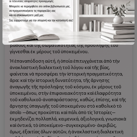
διαλεκτικῆς, ἡ ὁποία λαμβάνει, μέσα στὶς Ἱστορίες, τὴν
μορφὴ τῆς ἀνακλαστικῆς διαλεκτικῆς τοῦ λόγου καὶ τῆς
βίας, τῆς ἀνακλαστικῆς διαλεκτικῆς ὄχι τῶν
ἀναπαραστάσεων ἀλλὰ τῶν κρυσταλλώσεων τοῦ
λόγου καὶ τῆς βίας· τὸ γεγονός, ὅμως, τῆς ἐκκάλυψης τῆς
διαλεκτικῆς αὐτῆς, ἐπιτρέπει, μὲ τὴν σειρά του, τὴν
ἐπαναπόδοση τῆς ὑλικότητας, τῆς βαρύτητας, τοῦ
βάθους καὶ τῆς σωματικότητας τῆς πρόσληψης τοῦ
γίγνεσθαι ἐκ μέρους τοῦ ὑποκειμένου.
Ἡ ἐπαναπόδοση αὐτή, ἡ ὁποία ἐπιτυγχάνεται ἀπὸ τὴν
ἀνακλαστικὴ διαλεκτικὴ τοῦ λόγου καὶ τῆς βίας,
φαίνεται νὰ προσφέρει τὴν ἱστορικὴ πραγματικότητα,
ἄρα: καὶ τὴν ἱστορικὴ δυνατότητα, τῆς ἄρνησης
ἀναγωγῆς τῆς πρόσληψης τοῦ κόσμου, ἐκ μέρους τοῦ
ὑποκειμένου, στὴν ἐπιφανειακότητα καὶ ἐλαφρότητα
τοῦ καθολικοῦ-ἀναπαράστασης, καθώς, ἐπίσης, καὶ τῆς
ἄρνησης ὑπαγωγῆς τοῦ ὑποκειμένου στὸ καθολικὸ τὸ
ὁποῖο —ὅπως προκύπτει καὶ πάλι ἀπὸ τὶς Ἱστορίες—
ἐκμηδενίζει πολλαπλά, κειμενικά, ἀξιολογικά, γνωσιακὰ
καὶ ὀντικά, τὸ ὑποκείμενο–συγκεκριμένο· ἀκριβῶς,
ὅμως, ἐξαιτίας ὅλων αὐτῶν, ἡ ἀνακλαστικὴ διαλεκτικὴ