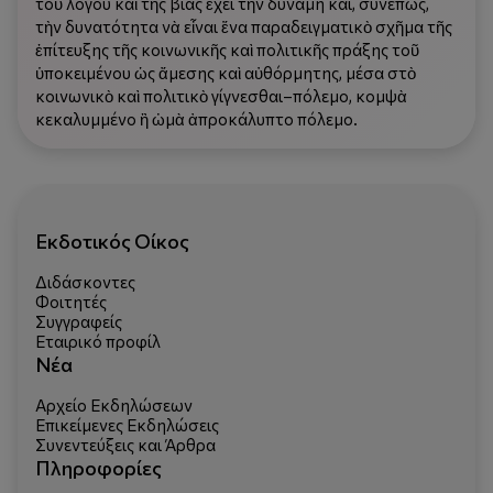
τοῦ λόγου καὶ τῆς βίας ἔχει τὴν δύναμη καί, συνεπῶς,
τὴν δυνατότητα νὰ εἶναι ἕνα παραδειγματικὸ σχῆμα τῆς
ἐπίτευξης τῆς κοινωνικῆς καὶ πολιτικῆς πράξης τοῦ
ὑποκειμένου ὡς ἄμεσης καὶ αὐθόρμητης, μέσα στὸ
κοινωνικὸ καὶ πολιτικὸ γίγνεσθαι–πόλεμο, κομψὰ
κεκαλυμμένο ἢ ὠμὰ ἀπροκάλυπτο πόλεμο.
Εκδοτικός Οίκος
Διδάσκοντες
Φοιτητές
Συγγραφείς
Εταιρικό προφίλ
Νέα
Αρχείο Εκδηλώσεων
Επικείμενες Εκδηλώσεις
Συνεντεύξεις και Άρθρα
Πληροφορίες