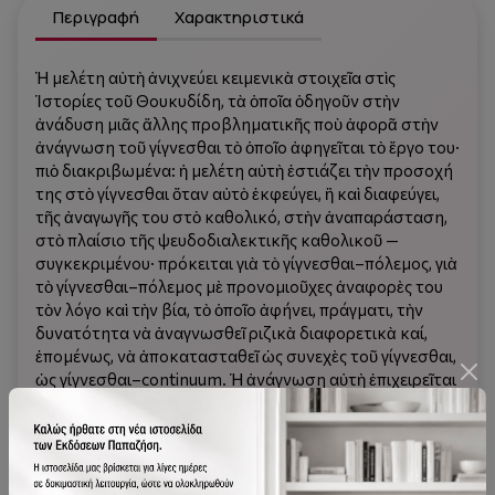
Περιγραφή
Χαρακτηριστικά
Ἡ μελέτη αὐτὴ ἀνιχνεύει κειμενικὰ στοιχεῖα στὶς
Ἱστορίες τοῦ Θουκυδίδη, τὰ ὁποῖα ὁδηγοῦν στὴν
ἀνάδυση μιᾶς ἄλλης προβληματικῆς ποὺ ἀφορᾶ στὴν
ἀνάγνωση τοῦ γίγνεσθαι τὸ ὁποῖο ἀφηγεῖται τὸ ἔργο του·
πιὸ διακριβωμένα: ἡ μελέτη αὐτὴ ἑστιάζει τὴν προσοχή
της στὸ γίγνεσθαι ὅταν αὐτὸ ἐκφεύγει, ἢ καὶ διαφεύγει,
τῆς ἀναγωγῆς του στὸ καθολικό, στὴν ἀναπαράσταση,
στὸ πλαίσιο τῆς ψευδοδιαλεκτικῆς καθολικοῦ —
συγκεκριμένου· πρόκειται γιὰ τὸ γίγνεσθαι–πόλεμος, γιὰ
τὸ γίγνεσθαι–πόλεμος μὲ προνομιοῦχες ἀναφορὲς του
τὸν λόγο καὶ τὴν βία, τὸ ὁποῖο ἀφήνει, πράγματι, τὴν
δυνατότητα νὰ ἀναγνωσθεῖ ριζικὰ διαφορετικὰ καί,
ἑπομένως, νὰ ἀποκατασταθεῖ ὡς συνεχὲς τοῦ γίγνεσθαι,
ὡς γίγνεσθαι–continuum. Ἡ ἀνάγνωση αὐτὴ ἐπιχειρεῖται
στὸ πλαίσιο μιᾶς ἄλλης, καινοφανοῦς, διαλεκτικῆς, πέρα
ἀπὸ τὴν ψευδοδιαλεκτικὴ καθολικοῦ — συγκεκριμένου
καὶ τὶς ἐκφάνσεις της (πλατωνική, ἐγελιανή,
μαρξι[στι]κή): στὸ πλαίσιο τῆς ἀνακλαστικῆς