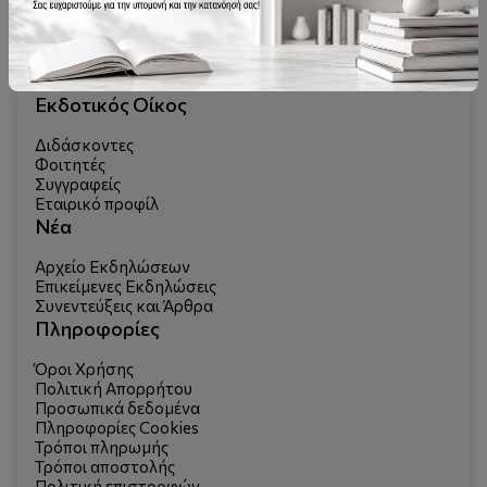
Εκδοτικός Οίκος
Διδάσκοντες
Φοιτητές
Συγγραφείς
Εταιρικό προφίλ
Νέα
Αρχείο Εκδηλώσεων
Επικείμενες Εκδηλώσεις
Συνεντεύξεις και Άρθρα
Πληροφορίες
Όροι Χρήσης
Πολιτική Απορρήτου
Προσωπικά δεδομένα
Πληροφορίες Cookies
Τρόποι πληρωμής
Τρόποι αποστολής
Πολιτική επιστροφών