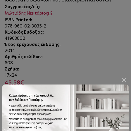
Συγγραφέας/είς:
Μιλτιάδης Νεκτάριος
ISBN Printed:
978-960-02-3035-2
Κωδικός Εύδοξος:
41963802
Έτος τρέχουσας έκδοσης:
2014
Αριθμός σελίδων:
608
Σχήμα:
17x24
45.58€
-
+
Προσθήκη στο καλάθι
Περιγραφή
Χαρακτηριστικά