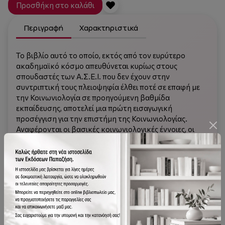
Προσθήκη στο καλάθι
Περιγραφή
Χαρακτηριστικά
Το βιβλίο αυτό το οποίο, εκτός από τον ευρύτερο
ακαδημαϊκό κόσμο απευθύνεται κυρίως στους
σπουδαστές των Α.Σ.Ε.Ι. που δεν έχουν στην
συντριπτική τους πλειοψηφία έλθει ποτέ σε επαφή με
την Κοινωνιολογία σε προηγούμενη βαθμίδα
εκπαίδευσης, αποτελεί μια πρώτη εισαγωγική
προσέγγιση για την επιστήμη της Κοινωνιολογίας.
Αναφέρονται οι βασικές κοινωνιολογικές έννοιες, οι
Σχολές, κοινωνιολογικά θέματα καθώς και οι σύγχρονες
κοινωνικές τάσεις της εποχής μας και χωρίζεται σε τρία
μέρη: Το πρώτο μέρος καλύπτει την εμφάνιση και τα
πρώτα βήματα της Κοινωνιολογίας ως κατ’εξοχήν
ανθρωπιστικής επιστήμης. Το δεύτερο μέρος
προσεγγίζει και αναλύει ορισμένα κοινωνιολογικά
θέματα με έμφαση τις στρατιωτικές εφαρμογές, πράγμα
που έχει ιδιαίτερο ενδιαφέρον για τους σπουδαστές των
Α.Σ.Ε.Ι., όπως είναι η κοινωνιολογία της βίας και του