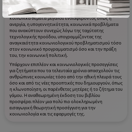
πολέμου, καθώς και η κοινωνιολογία του στρατού. Το
τρίτο μέρος προσεγγίζονται ορισμένα επίκαιρα
κοινωνικά θέματα μεγάλου ενδιαφέροντος όπως η
ανεργία, η υπογεννητικότητα, κοινωνικά προβλήματα
που ανακύπτουν συνεχώς λόγω της ταχύτατης
τεχνολογικής προόδου, υπογραμμίζοντας της
αναγκαιότητα κοινωνιολογικού προβληματισμού τόσο
στον κοινωνικό προγραμματισμό όσο και την πράξη
του, την κοινωνική πολιτική.
Υπάρχουν επιπλέον και κοινωνιολογικές προσεγγίσεις
για ζητήματα που τα τελευταία χρόνια απασχολούν τις
ανθρώπινες κοινωνίες τόσο από την ηθική πλευρά τους
όσο και από τις νέες προοπτικές που δημιουργούν, όπως
η κλωνοποίηση, οι παρένθετες μητέρες ή το ζήτημα του
γάμου. Η αναθεωρημένη έκδοση του βιβλίου
προσφέρει πλέον μια πολύ πιο ολοκληρωμένη
εισαγωγική θεωρητική προσέγγιση για την
κοινωνιολογία και τις εφαρμογές της.