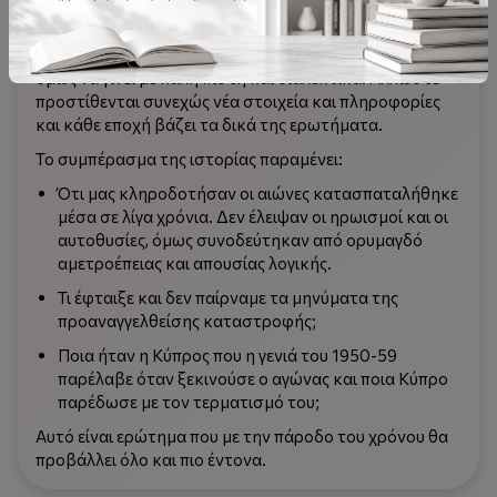
Υπάρχουν πολλά που πρέπει να ερευνηθούν και να
σχολιαστούν. Να υποστηριχθεί ότι αυτό μπορεί να γίνει
αντικειμενικά είναι εκτός πραγματικότητας. Μπορεί
όμως να γίνει με καλή πίστη και διαλεκτικά. Άλλωστε
προστίθενται συνεχώς νέα στοιχεία και πληροφορίες
και κάθε εποχή βάζει τα δικά της ερωτήματα.
Το συμπέρασμα της ιστορίας παραμένει:
Ότι μας κληροδοτήσαν οι αιώνες κατασπαταλήθηκε
μέσα σε λίγα χρόνια. Δεν έλειψαν οι ηρωισμοί και οι
αυτοθυσίες, όμως συνοδεύτηκαν από ορυμαγδό
αμετροέπειας και απουσίας λογικής.
Τι έφταιξε και δεν παίρναμε τα μηνύματα της
προαναγγελθείσης καταστροφής;
Ποια ήταν η Κύπρος που η γενιά του 1950-59
παρέλαβε όταν ξεκινούσε ο αγώνας και ποια Κύπρο
παρέδωσε με τον τερματισμό του;
Αυτό είναι ερώτημα που με την πάροδο του χρόνου θα
προβάλλει όλο και πιο έντονα.