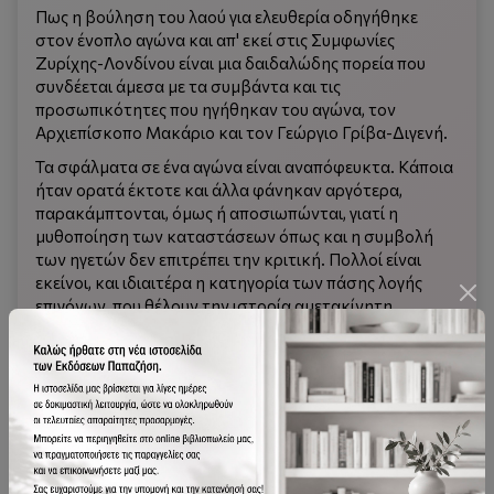
Πως η βούληση του λαού για ελευθερία οδηγήθηκε
στον ένοπλο αγώνα και απ' εκεί στις Συμφωνίες
Ζυρίχης-Λονδίνου είναι μια δαιδαλώδης πορεία που
συνδέεται άμεσα με τα συμβάντα και τις
προσωπικότητες που ηγήθηκαν του αγώνα, τον
Αρχιεπίσκοπο Μακάριο και τον Γεώργιο Γρίβα-Διγενή.
Τα σφάλματα σε ένα αγώνα είναι αναπόφευκτα. Κάποια
ήταν ορατά έκτοτε και άλλα φάνηκαν αργότερα,
παρακάμπτονται, όμως ή αποσιωπώνται, γιατί η
μυθοποίηση των καταστάσεων όπως και η συμβολή
των ηγετών δεν επιτρέπει την κριτική. Πολλοί είναι
εκείνοι, και ιδιαιτέρα η κατηγορία των πάσης λογής
επιγόνων, που θέλουν την ιστορία αμετακίνητη,
δογματικά διατυπωμένη και τους ηγέτες στο κέντρο
του αιώνιου θαυμασμού. Όμως, ο άκριτος έπαινος του
αγώνα και η άνευ ορίων και μέτρου μυθοποίηση των
ηγετών εμπεριέχει ιδιοτελή ελατήρια, παγιδεύει τη
σκέψη, εμποδίζει τη νέα γενιά να απελευθερωθεί από το
παρελθόν και να ατενίσει το μέλλον με νέες ιδέες και
νέες προσεγγίσεις.