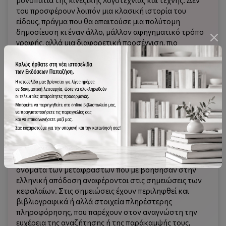
μονοπάτια της κινεζικής λογοτεχνίας και τέχνης. Δεν
του προσφέρουν λοιπόν μια κλασική ιστορία του
είδους, πράγμα που θα απαιτούσε μια πολύτομη
δημοσίευση κι έναν άλλο, μάλλον αφηγηματικό τρόπο
γραφής, αλλά μια διαφορετική προσέγγιση, πιο
"ιμπρεσιονιστική" ίσως και, ελπίζω, εξίσου, αν όχι
περισσότερο ελκυστική. Το βιβλίο βασίζεται, ως ένα
βαθμό, σε επιλογή κειμένων που γράφονταν και, τις
περισσότερες φορές, δημοσιεύονταν σε διάφορες
περιοδικές εκδόσεις, ανάλογα με τις ανάγκες της
διδασκαλίας μου και τις προσωπικές μου αναζητήσεις.
Μερικά κείμενα συμπληρώθηκαν με πιο αναλυτική
επεξεργασία, άλλα προστέθηκαν τώρα. Τα
μεταφρασμένα ποιήματα και λοιπά κείμενα
επιλέχθηκαν μέσα από τη μελέτη διαφόρων γαλλικών
και αγγλικών δημοσιεύσεων και, σε κάθε περίπτωση, τα
ονόματα των μεταφραστών που με βοήθησαν στην
ελληνική απόδοση αναφέρονται στις σημειώσεις των
κεφαλαίων. Στις σημειώσεις έχουν περιληφθεί και
βιβλιογραφικά ή αλλά στοιχεία πληρέστερης
πληροφόρησης, που παρέχουν στον αναγνώστη την
ευχέρεια της αναζήτησης ή της παράκαμψής τους,