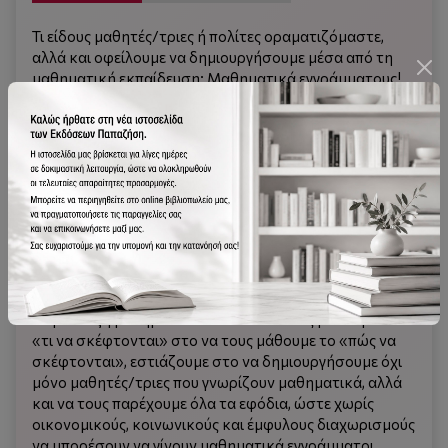
Τι είδους μαθητές/τριες ή πολίτες οραματιζόμαστε,
αλλά και οφείλουμε να δημιουργήσουμε μέσα από τη
μαθηματική εκπαίδευση; Μαθηματικά εγγράμματους!
Το βιβλίο αυτό επιδιώκει να προβληματίσει όλους/ες
τους/τις εμπλεκόμενους/ες με τη μαθηματική
εκπαίδευση αλλά και με την εκπαίδευση γενικότερα
προς μία κατεύθυνση η οποία συνδέει το σχολείο με την
κοινωνία και το μέλλον. Πώς, δηλαδή, μπορεί το
σχολείο να καλλιεργήσει και να ενισχύσει τις
ικανότητες των μαθητών/τριών, ώστε να αποτελέσουν
τους μελλοντικούς σκεπτόμενους, δημιουργικούς και
ενεργούς πολίτες που θέλουν να συμβαδίζουν με τις
εξελίξεις των καιρών; Μετατοπίζοντας το βάρος μέσα
σε μία τάξη μαθηματικών από το να τους μάθουμε το
«τι να σκέφτονται» στο να τους μάθουμε το «πώς να
σκέφτονται», εστιάζουμε στο να δημιουργήσουμε όχι
μόνο μαθητές/τριες που γνωρίζουν μαθηματικά, αλλά
και να τους παρέχουμε όλα τα εφόδια, ώστε χωρίς
οικονομικούς, κοινωνικούς και έμφυλους διαχωρισμούς
να μπορέσουν να γίνουν μαθηματικά εγγράμματοι