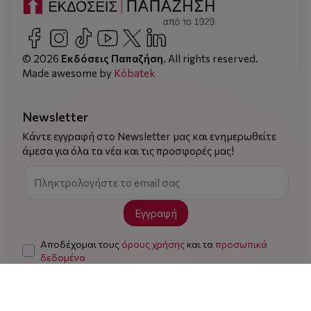
© 2026
Εκδόσεις Παπαζήση
. All rights reserved.
Made awesome by
Kόbatek
Newsletter
Κάντε εγγραφή στο Newsletter μας και ενημερωθείτε
άμεσα για όλα τα νέα και τις προσφορές μας!
Εγγραφή
Αποδέχομαι τους
όρους χρήσης
και τα
προσωπικά
δεδομένα