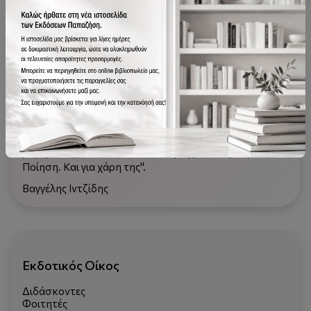
ένα ξόρκι στο νου μου, το τζοϋσικό
«
every
telling
has
a
taling
»
. Στην ποιητική του κάθε επιθυμία που
αναστρέφεται, περιστρέφεται, καταστρέφεται και
ξαναγίνεται, πλάθει τους λεκτικούς της μύθους.
Κι όπως συμβαίνει πάντα με τους μύθους, μας
συνοδεύουν στα ταξίδια ενός κόσμου που ο δυτικός
άνθρωπος ξεκίνησε να γνωρίσει με ένα καράβι που
λεγόταν Βeagle, αλλά οι μύθοι λένε πως ίσως και να
λεγόταν Τάσος Γερμενής ή Φισκάρδο. Επιθυμία στα
ριζώματα [rhizome] - θάλασσες της ελευθερίας. Η
Ποίηση. Και για χάρη της".
Βαγγέλης Ιντζίδης
Εκδοτικός Οίκος
Διδάσκοντες
Φοιτητές