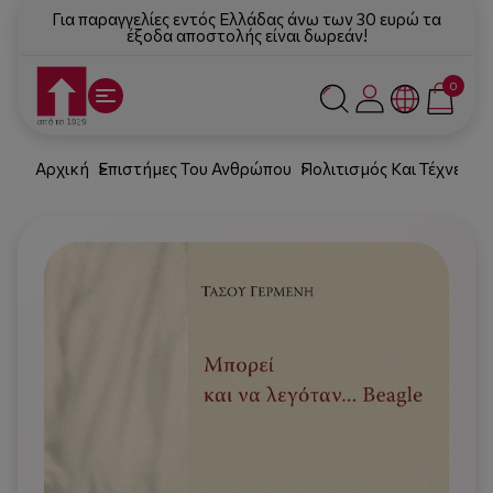
Για παραγγελίες εντός Ελλάδας άνω των 30 ευρώ τα
έξοδα αποστολής είναι δωρεάν!
0
Αρχική
Επιστήμες Του Ανθρώπου
Πολιτισμός Και Τέχνες
Λ