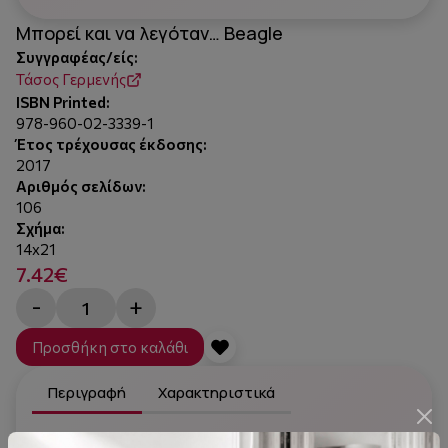
Μπορεί και να λεγόταν… Beagle
Συγγραφέας/είς:
Τάσος Γερμενής
ISBN Printed:
978-960-02-3339-1
Έτος τρέχουσας έκδοσης:
2017
Αριθμός σελίδων:
106
Σχήμα:
14x21
7.42€
-
+
Προσθήκη στο καλάθι
Περιγραφή
Χαρακτηριστικά
"Διαβάζοντας και ακούγοντας Γερμενή συνέχεια έχω