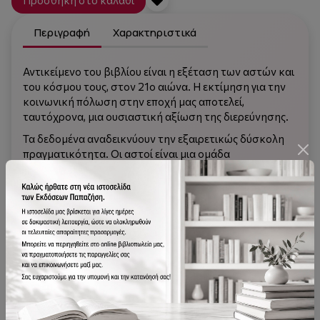
Προσθήκη στο καλάθι
Περιγραφή
Χαρακτηριστικά
Αντικείμενο του βιβλίου είναι η εξέταση των αστών και
του κόσμου τους, στον 21ο αιώνα. Η εκτίμηση για την
κοινωνική πόλωση στην εποχή μας αποτελεί,
ταυτόχρονα, μια ουσιαστική αξίωση της διερεύνησης.
Τα δεδομένα αναδεικνύουν την εξαιρετικώς δύσκολη
πραγματικότητα. Οι αστοί είναι μια ομάδα
απειροελάχιστων επιχειρηματιών και εργοδοτών
μεγάλης κλίμακας, που νέμονται ευρύτατο πλούτο. Η
ανυπέρβλητη οικονομική, κοινωνική και πολιτική
δύναμή τους αντιφάσκει με τις επαγγελίες των αστικών
στρωμάτων της ανόδου, σχετικά με την ελευθερία, την
ισότητα και την αδελφότητα. Η εικόνα μιας σχεδόν
αριστοκρατικής παρέκκλισης της λειτουργίας της
αστικής κοινωνίας αποτυπώνεται στη συρρίκνωση της
μικρής επιχειρηματικότητας και τον κυνισμό για την
αντιμετώπιση της δυσχερούς κατάστασης των φορέων
της μισθωτής εργασίας. Είναι προκλητική, συγχρόνως,