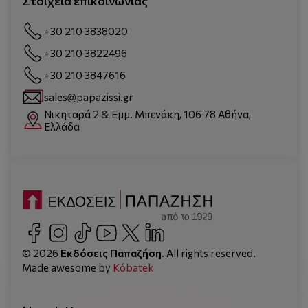
Στοιχεία επικοινωνίας
+30 210 3838020
+30 210 3822496
+30 210 3847616
sales@papazissi.gr
Νικηταρά 2 & Εμμ. Μπενάκη, 106 78 Αθήνα,
Ελλάδα
© 2026
Εκδόσεις Παπαζήση
. All rights reserved.
Made awesome by
Kόbatek