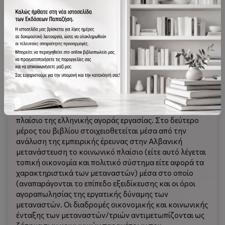
βιβλίο αναδεικνύει την σημασία των κοινωνικών
επιστημών στην ανάλυση εννοιών όπως αυτή της
αγοράς εργασίας, που συχνά ερμηνεύονται ως
αντικείμενο της οικονομικής επιστήμης. Το πρώτο
μέρος του βιβλίου συζητά το θεωρητικό πλαίσιο για
την κατανόηση της δυναμικής του οικονομικού
συστήματος και της αγοράς εργασίας στην αυγή του
21ου αιώνα. Έννοιες όπως αυτή της ευέλικτης
εξειδίκευσης μεταφέρονται από το αφηρημένο πλαίσιο
της ζήτησης και προσφοράς της εργασίας των
νεοκλασσικών οικονομικών θεωριών στο κοινωνικό
πλαίσιο της ελληνικής αγοράς εργασίας. Στο δεύτερο
μέρος του βιβλίου στοιχειοθετείται μέσα από την
ανάλυση της εμπειρικής έρευνας στην Αλβανική
μετανάστευση το κοινωνικό πλαίσιο (είτε αυτό λέγεται
τοπική οικονομία και πολιτικό σύστημα είτε αφορά τα
χαρακτηριστικά των μεταναστών) μέσα στο οποίο
(αναπαράγονται το επίπεδο εξειδίκευσης και οι όροι
αγοραπωλησίας της εργατικής δύναμης των
μεταναστών. Οι διαδρομές οικονομικής και κοινωνικής
ένταξης των μεταναστών/τριών αντιμετωπίζονται ως