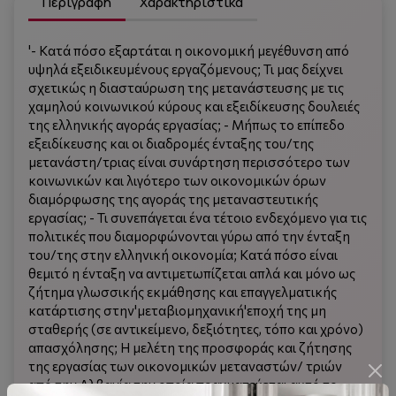
Περιγραφή
Χαρακτηριστικά
'- Κατά πόσο εξαρτάται η οικονομική μεγέθυνση από
υψηλά εξειδικευμένους εργαζόμενους; Τι μας δείχνει
σχετικώς η διασταύρωση της μετανάστευσης με τις
χαμηλού κοινωνικού κύρους και εξειδίκευσης δουλειές
της ελληνικής αγοράς εργασίας; - Μήπως το επίπεδο
εξειδίκευσης και οι διαδρομές ένταξης του/της
μετανάστη/τριας είναι συνάρτηση περισσότερο των
κοινωνικών και λιγότερο των οικονομικών όρων
διαμόρφωσης της αγοράς της μεταναστευτικής
εργασίας; - Τι συνεπάγεται ένα τέτοιο ενδεχόμενο για τις
πολιτικές που διαμορφώνονται γύρω από την ένταξη
του/της στην ελληνική οικονομία; Κατά πόσο είναι
θεμιτό η ένταξη να αντιμετωπίζεται απλά και μόνο ως
ζήτημα γλωσσικής εκμάθησης και επαγγελματικής
κατάρτισης στην'μεταβιομηχανική'εποχή της μη
σταθερής (σε αντικείμενο, δεξιότητες, τόπο και χρόνο)
απασχόλησης; Η μελέτη της προσφοράς και ζήτησης
της εργασίας των οικονομικών μεταναστών/ τριών
από την Αλβανία την οποία πραγματεύεται αυτό το