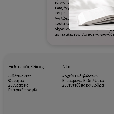
είπαν: “Είναι κατάσπαρτα πτώμα
τους Άγγλους”… Μας μοίρασαν… έμ
και μου λέει: “Πήγαινε εκεί”. Τον
Αγγλίδες, θυμάμαι ήταν δύο αδερφ
κλαίει το μωρό. Γυρίζει και με βλέ
ρίχνει κάτι… Πάω να ανέβω και χιμ
με πετάξει έξω. Άρχισε να φωνάζει
Εκδοτικός Οίκος
Νέα
Διδάσκοντες
Αρχείο Εκδηλώσεων
Φοιτητές
Επικείμενες Εκδηλώσεις
Συγγραφείς
Συνεντεύξεις και Άρθρα
Εταιρικό προφίλ