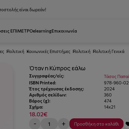
ποστολής είναι δωρεάν!
όσεις ΕΠΙΜΕΤΡΟ
elearning
Επικοινωνία
ες
Πολιτική
Κοινωνικές Επιστήμες
Πολιτική
Πολιτική Γενικά
Όταν η Κύπρος εάλω
Συγγραφέας/είς:
Τάσος Παπα
ISBN Printed:
978-960-02
Έτος τρέχουσας έκδοσης:
2024
Αριθμός σελίδων:
360
Βάρος (g):
474
Σχήμα:
14x21
18.02€
-
+
Προσθήκη στο καλάθι