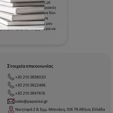
νω. Προσπάθησε να φύγεις με
τους Άγγλους, ήταν ο Αυστριακός
 το παιδί, μπροστά από εμένα δύο
 των ελικοπτέρων, άρχισε να
is Greek, she is Greek”, και μου
έβω, μου τράβαγε τα χέρια για να
Στοιχεία επικοινωνίας
+30 210 3838020
+30 210 3822496
+30 210 3847616
sales@papazissi.gr
Νικηταρά 2 & Εμμ. Μπενάκη, 106 78 Αθήνα, Ελλάδα