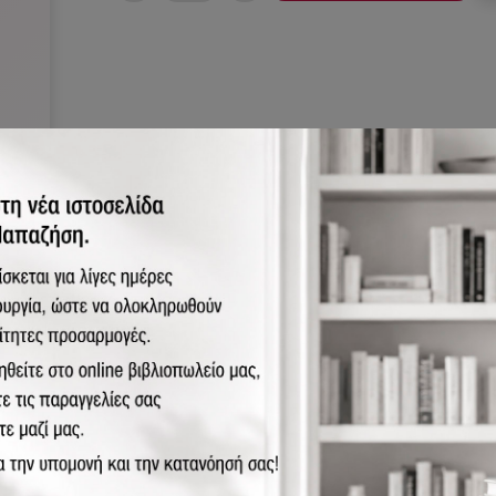
στικά
ρίας Σταύρου: «Ύστερα από 4-5 ώρες είδαμε να μπαίνουνε μέσα 
ρατός… Κάποια Αγγλίδα μού είχε πει, “εσάς δεν μπορώ να σας σώ
που να το παραδώσω”. Έκοψα ένα κολάρο και έγραψα “Νίκη Σταύ
 οτιδήποτε γίνει στην Κύπρο, στους γονείς μου, στην Αθήνα”. Τη
 η Αγγλίδα ήταν πάρα πολύ ζωηρή και σκέφτηκα ότι αν μου πάρει 
ει. Είπα: “Δεν το δίνω το παιδί, θα παλέψω μέχρι τέλους, το πολύ
ο Αυστριακός μου είπε: “Δεν σε συμφέρει, είναι αυτοί Αυστριακοί