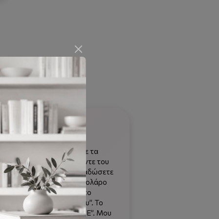
στην περιοχή που είμαστε τα
σω, θα σώσω το παιδί. Κάντε του
ρου, ετών τόσο, θα το παραδώσετε
ν ώρα που της φόρεσα το κολάρο
το παιδί θα το πετάξει ή το
 πολύ να σκοτωθεί μαζί μου”. Το
 και τους μίλησα, από τα ΗΕ”. Μου