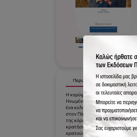
Περιγραφή
Χαρακτηρι
H κορύφωση του δράματος της Μα
Ηνωμένα Έθνη και ο τούρκικος στ
ένα κολάρο με το όνομα του και 
στον Πάτροκλο Σταύρου εκεί ή αν
της κόρης μου, κατάλαβα ότι αυτή
κρατήσει εκείνη και δεν θα το δώσ
κρατούσα. Κρατούσα το παιδί και 