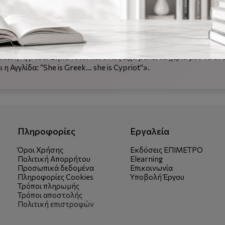
τα οι δρόμοι με σκοτωμένους Έλληνες… τα τανκς περνούν από πά
εινα εγώ μόνη και νιώθω πίσω μου ένα χέρι, ένα σπρώξιμο προς 
 κοιτώ… και μου λέει: “Μην το συζητάς, πήγαινε εκεί”. Τρέχω εγώ με
ές και τη λέγανε Aγκάθα τη μια. Όπως έτρεχα εγώ, από τον φόβο
πει αυτή, η Αγγλίδα, χιμάει επάνω μου και αρχίζει να φωνάζει: “She 
άει η Αγγλίδα. Σηκώνεται και όπως είχα βάλει τα χέρια μου να αν
 η Αγγλίδα: “She is Greek… she is Cypriot”».
Πληροφορίες
Εργαλεία
Όροι Χρήσης
Εκδόσεις ΕΠΙΜΕΤΡΟ
Πολιτική Απορρήτου
Elearning
Προσωπικά δεδομένα
Επικοινωνία
Πληροφορίες Cookies
Υποβολή Έργου
Τρόποι πληρωμής
Τρόποι αποστολής
Πολιτική επιστροφών