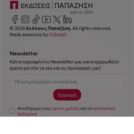
© 2026
Εκδόσεις Παπαζήση
. All rights reserved.
Made awesome by
Kόbatek
Newsletter
Κάντε εγγραφή στο Newsletter μας και ενημερωθείτε
άμεσα για όλα τα νέα και τις προσφορές μας!
Εγγραφή
Αποδέχομαι τους
όρους χρήσης
και τα
προσωπικά
δεδομένα