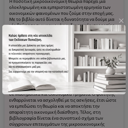
H ποσοτική μικροοικονομική θεωρία παρέχει μια
ολοκλη­ρωμένη και εμπεριστατωμένη ερμηνεία των
οικονομι­κών φαινομένων που ζούμε στην εποχή μας.
Με το βιβλίο αυτό δίνεται η δυνατότητα να δούμε μια
νέα θεώρηση των φαινομένων δυναμικής ισορροπίας
στις αγορές.
Το κείμενο καλύπτει τη διδακτέα ύλη στο δεύτερο εξα­
μηνιαίο μάθημα της μικροοικονομικής θεωρίας. Η
επιλογή του υλικού έγινε με στόχο να παρουσιαστεί o
κύριος όγκος των αποτελεσμάτων που
συσσωρεύτηκαν τις τελευταίες δε­καετίες στη
μικροοικονομική θεωρία μέσα από ένα σύντομο και
κατανοητό σύγγραμμα. Οι έννοιες που προαπαιτούνται
για την εμπέδωση του πονήματος είναι οι βασικές
έννοιες της μαθηματικής επιστήμης όπως διδάσκονται
σε Μαθημα­τικά και Οικονομικά Τμήματα. Ο φοιτητής
ενθαρρύνεται να ασχοληθεί με τις ασκήσεις, έτσι ώστε
να εμπεδώσει τη θεω­ρία και να αποκτήσει την
απαραίτητη οικονομική διαίσθηση. Τέλος, στη
βιβλιογραφία δίνεται ένα συνοπτικό σχήμα των
σύγχρονων επιτευγμάτων της μικροοικονομικής