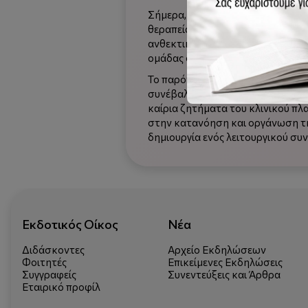
Σήμερα, υπάρχει αυξημένη ζήτηση
θεραπεία όσο και με τη ρευστότη
ανθεκτικότητα των ζευγαριών. Ο 
ομάδας σε κρίση, διατηρώντας το
Το παρόν βιβλίο χωρίζεται σε έν
συνέβαλαν στη θεμελίωση της ψυ
καίρια ζητήματα του κλινικού πλα
στην κατανόηση και οργάνωση της
δημιουργία ενός λειτουργικού συ
Εκδοτικός Οίκος
Νέα
Διδάσκοντες
Αρχείο Εκδηλώσεων
Φοιτητές
Επικείμενες Εκδηλώσεις
Συγγραφείς
Συνεντεύξεις και Άρθρα
Εταιρικό προφίλ