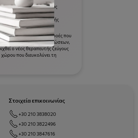
η κοινωνική αποδοχή της ως
ς, που απειλούν την
ν πολυπλοκότητα μιας μικρής
ειτουργικού δεσμού.
 βασικές θεωρητικές επιρροές που
αι, μέσω κλινικών περιπτώσεων,
ριχθεί ο νέος θεραπευτής ζεύγους
 χώρου που διευκολύνει τη
Στοιχεία επικοινωνίας
+30 210 3838020
+30 210 3822496
+30 210 3847616