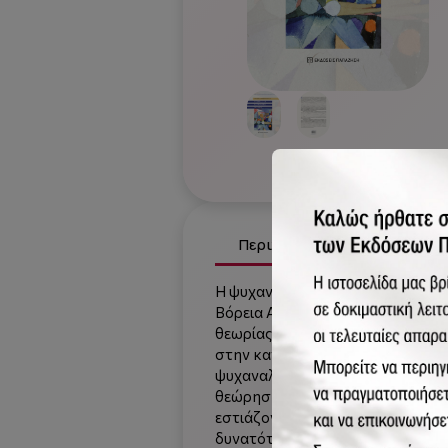
Περιγραφή
Χαρακτηρι
H ψυχαναλυτική ψυχοθεραπεία ζεύ
Βόρεια Αμερική, για μεγάλο χρον
θεωρίας για την ψυχική οργάνωση
στην κατανόηση του ζεύγους ως υπ
ψυχαναλυτικού παραδείγματος κατ
θεώρησης του ζεύγους per se. Αν
εστιάζοντας στα ψυχικά όρια μετ
δυνατότητα δημιουργίας ενός κοι