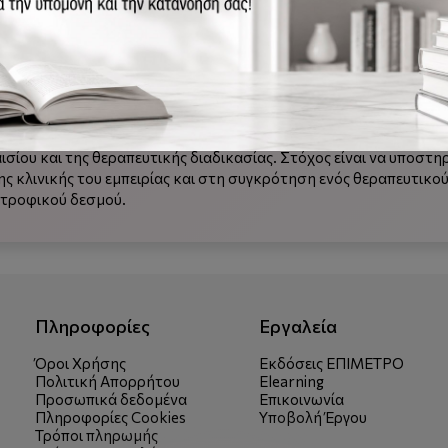
 για θεραπεία ζεύγους, η οποία συνδέεται τόσο με τη μεγαλύτερ
τα και την αβεβαιότητα του σύγχρονου κοινωνικού περιβάλλοντο
θεραπευτής ζεύγους καλείται να διαχειριστεί την ένταση και τη
 θεραπευτικό πλαίσιο και υποστηρίζοντας τη συγκρότηση ενός λ
α θεωρητικό και ένα κλινικό μέρος. Στο πρώτο σκιαγραφούνται οι
χαναλυτικής ψυχοθεραπείας ζεύγους, ενώ στο δεύτερο εξετάζοντ
ισίου και της θεραπευτικής διαδικασίας. Στόχος είναι να υποστη
 κλινικής του εμπειρίας και στη συγκρότηση ενός θεραπευτικού
ντροφικού δεσμού.
Πληροφορίες
Εργαλεία
Όροι Χρήσης
Εκδόσεις ΕΠΙΜΕΤΡΟ
Πολιτική Απορρήτου
Elearning
Προσωπικά δεδομένα
Επικοινωνία
Πληροφορίες Cookies
Υποβολή Έργου
Τρόποι πληρωμής