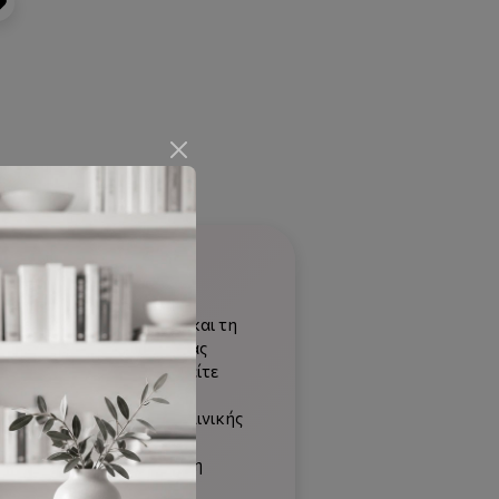
950 κυρίως στην Ευρώπη και τη
δος. Η αρχική απουσία μιας
 της ατομικής ανάλυσης είτε
Οι εξελίξεις εντός του
κτικής θεωρητικής και κλινικής
του συντροφικού δεσμού,
ηψη του τραύματος και στη