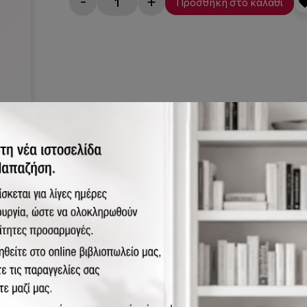
-
+
Προσθήκη στο καλάθι
στικά
γους, παρότι άρχισε να εφαρμόζεται ήδη από τη δεκαετία του 1
ικό διάστημα δεν αναγνωρίστηκε ως αυτοτελής θεραπευτική μέθο
 του ζεύγους οδήγησε είτε στην εφαρμογή του κλινικού μοντέλου
οσυστήματος της οικογένειας από τις συστημικές προσεγγίσεις. 
ά τις τελευταίες δεκαετίες επέτρεψαν τη διαμόρφωση μιας συνε
έδειξε την ασυνείδητη διυποκειμενική και διαγενεακή διάσταση 
αξύ «εγώ» και «εμείς», στα ασυνείδητα συμβόλαια, στην επανάλ
νού, περιεκτικού ψυχικού χώρου του ζεύγους.