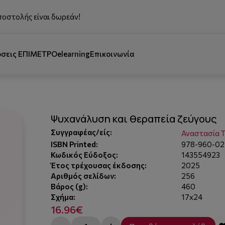
ποστολής είναι δωρεάν!
όσεις ΕΠΙΜΕΤΡΟ
elearning
Επικοινωνία
Ψυχανάλυση και θεραπεία ζεύγους
Συγγραφέας/είς:
Αναστασία 
ISBN Printed:
978-960-02
Κωδικός Εύδοξος:
143554923
Έτος τρέχουσας έκδοσης:
2025
Αριθμός σελίδων:
256
Βάρος (g):
460
Σχήμα:
17x24
16.96€