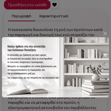
Προσθήκη στο καλάθι
Περιγραφή
Χαρακτηριστικά
Η συσκευασία διευκολύνει τη ροή των προϊόντων κατά
την παραγωγή και διανομή τους ενώ επηρεάζει την
παραγωγικότητα των συστημάτων διανομής και το
κόστος κάθε ενέργειας της εφοδιαστικής αλυσίδας. Η
έκθεση ενός συσκευασμένου προϊόντος στο δυναμικό
περιβάλλον της αποθήκευσης και της διακίνησης,
μπορεί να επιφέρει ανεπανόρθωτες ζημιές στη φυσική
του κατάσταση, ακόμα και την πλήρη καταστροφή
του. Οι επιπτώσεις της κάθετης πίεσης κατά την
αποθήκευση σε στατικό ή μη περιβάλλον, τα shock που
δέχεται το προϊόν κατά την πτώση ή τις συν-κρούσεις
στη διάρκεια της μετακίνησής του, οι δονήσεις των
μεταφορικών μέσων κατά τη μεταφορά, η αλλαγή του
υψομέτρου, ο στατικός ηλεκτρισμός που μπορεί να
παραχθεί και να μεταφερθεί στο προϊόν, η
ηλεκτρομαγνητική ακτινοβολία του περιβάλλοντος