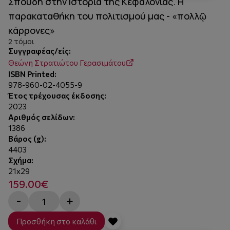
Σπουδή στην Ιστορία της Κεφαλονιάς. Η
παρακαταθήκη του πολιτισμού μας - «πολλῷ
κάρρονες»
2 τόμοι
Συγγραφέας/είς:
Θεώνη Στρατιώτου Γερασιµάτου
ISBN Printed:
978-960-02-4055-9
Έτος τρέχουσας έκδοσης:
2023
Αριθμός σελίδων:
1386
Βάρος (g):
4403
Σχήμα:
21x29
159.00€
-
+
Προσθήκη στο καλάθι