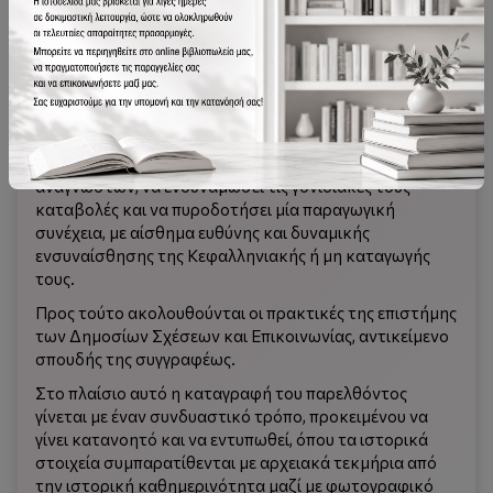
ευόδωση στόχου για την γράφουσα, παρατίθεται
ελπιδοφόρα για το μέλλον μιας κοινωνίας, που
πριμοδοτεί τους μεταγενέστερους με επιτεύγματα
Κεφαλονίτικης ιδιοσυγκρασίας.
Το όλο εγχείρημα εφορμείται από την αρχή της
Ατομικής Κοινωνικής Ευθύνης και μεθοδεύεται με
τρόπο που προσδοκά να «εγείρει» το συναίσθημα των
αναγνωστών, να ενδυναμώσει τις γονιδιακές τους
καταβολές και να πυροδοτήσει μία παραγωγική
συνέχεια, με αίσθημα ευθύνης και δυναμικής
ενσυναίσθησης της Κεφαλληνιακής ή μη καταγωγής
τους.
Προς τούτο ακολουθούνται οι πρακτικές της επιστήμης
των Δημοσίων Σχέσεων και Επικοινωνίας, αντικείμενο
σπουδής της συγγραφέως.
Στο πλαίσιο αυτό η καταγραφή του παρελθόντος
γίνεται με έναν συνδυαστικό τρόπο, προκειμένου να
γίνει κατανοητό και να εντυπωθεί, όπου τα ιστορικά
στοιχεία συμπαρατίθενται με αρχειακά τεκμήρια από
την ιστορική καθημερινότητα μαζί με φωτογραφικό