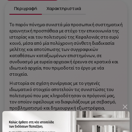
Περιγραφή
Χαρακτηριστικά
Το παρόν πόνημα συνιστά μία προσωπική συστηματική
ερευνητική προσπάθεια με στόχο την επικοινωνία της
ιστορίας και του πολιτισμού της Κεφαλονιάς στο ευρύ
κοινό, μέσα από μία πολύχρονη σύνθετη διαδικασία
μελέτης και αποτύπωσης των συγγραφικών
καταθέσεων καταξιωμένων επιστημόνων, σε
συνδυασμό με ευρεία αρχειακή έρευνα σε κρατικά και
ιδιωτικά αρχεία, που πριμοδοτεί το έργο με νέα
στοιχεία.
Η ιστορία σε σχέση συνέργειας με το γηγενές
ιδιωματικό στοιχείο αποτελούν τις συνιστώσες του
πολιτισμού που μας κληροδότησαν οι πρόγονοί μας,
τον οποίον οφείλουμε να διαφυλάξουμε με σεβασμό,
προβληματισμό και δημιουργική εξωστρέφεια,
πολύτιμη παρακαταθήκη για τις επόμενες γενιές
Κεφαλονιτών.
Η ρήση «πολλῷ κάρρονες» του τίτλου, ευτυχής