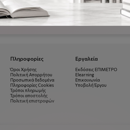
ο "σύστημα braille", το οποίο είναι ένα απτικό σύστημα ανάγνωσ
ε. Για τη "στήριξη" των τυφλών παιδιών στο πλαίσιο της εκπαιδευ
ς βιβλία γραμμένα στην ανάγλυφη γραφή braille, ειδικές γραφομη
αρμοσμένα προγράμματα και πολλά άλλα βοηθήματα.
Πληροφορίες
Εργαλεία
Όροι Χρήσης
Εκδόσεις ΕΠΙΜΕΤΡΟ
Πολιτική Απορρήτου
Elearning
Προσωπικά δεδομένα
Επικοινωνία
Πληροφορίες Cookies
Υποβολή Έργου
Τρόποι πληρωμής
Τρόποι αποστολής
Πολιτική επιστροφών