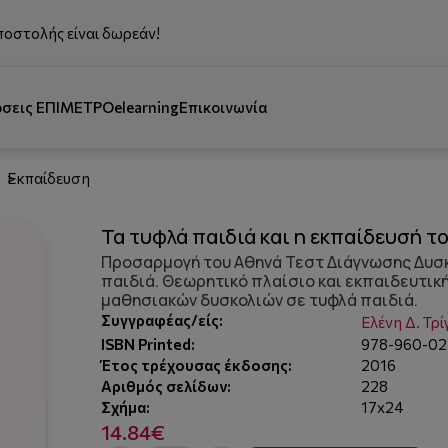
ποστολής είναι δωρεάν!
όσεις ΕΠΙΜΕΤΡΟ
elearning
Επικοινωνία
Εκπαίδευση
Τα τυφλά παιδιά και η εκπαίδευσή τ
Προσαρμογή του Αθηνά Τεστ Διάγνωσης Δυσ
παιδιά. Θεωρητικό πλαίσιο και εκπαιδευτικ
μαθησιακών δυσκολιών σε τυφλά παιδιά.
Συγγραφέας/είς:
Ελένη Δ. Τρ
ISBN Printed:
978-960-02
Έτος τρέχουσας έκδοσης:
2016
Αριθμός σελίδων:
228
Σχήμα:
17x24
14.84€