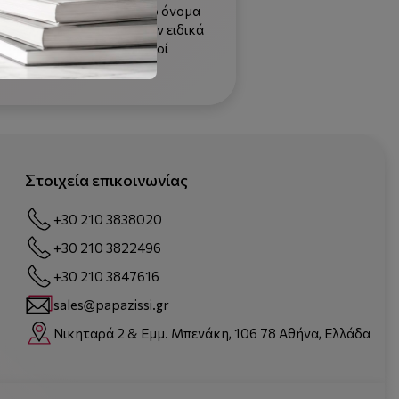
ης και γραφής και φέρει το όνομα
τικής διαδικασίας υπάρχουν ειδικά
χανές braille, ηλεκτρονικοί
Στοιχεία επικοινωνίας
+30 210 3838020
+30 210 3822496
+30 210 3847616
sales@papazissi.gr
Νικηταρά 2 & Εμμ. Μπενάκη, 106 78 Αθήνα, Ελλάδα