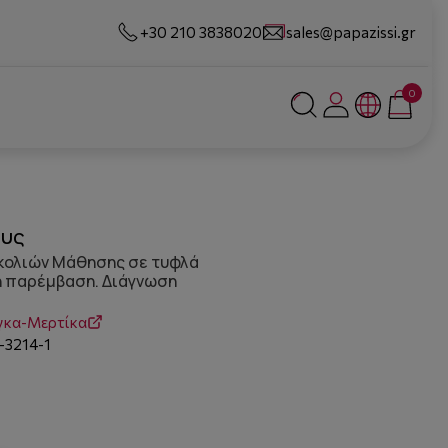
+30 210 3838020
sales@papazissi.gr
0
ους
κολιών Μάθησης σε τυφλά
ή παρέμβαση. Διάγνωση
ίγκα-Μερτίκα
-3214-1