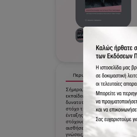
Περιγραφή
Χαρακτηρι
Σήμερα, επικρατεί μεγαλύτερη κο
εκπαίδευση βρίσκεται σε εποχή σ
δυνατοτήτων, ευκαιριών και συνθ
στόχο της ειδικής αγωγής. Σύμφω
ένταξης τυφλών μαθητών στα "γεν
στόχους των βλεπόντων μαθητών.
αισθήσεις τους και με την κατάλ
γνώσεις, να αναπτύξουν τις ικαν