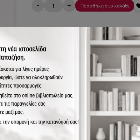
-
+
Προσθήκη στο καλάθι
στικά
ινωνική κατανόηση και αποδοχή των εκπαιδευτικών αναγκών των 
υνεχών αλλαγών και προσαρμογών σε νέες αντιλήψεις. Η ένταξη 
ηκών για την εκπαίδευση των παιδιών με ειδικές εκπαιδευτικές α
να με το θεσμικό πλαίσιο για την ειδική αγωγή, παρέχεται η δυν
ικά" σχολεία. Ο σκοπός και οι στόχοι της εκπαίδευσής τους ταυτ
 Μόνο τα διδακτικά μέσα και οι μέθοδοι διδασκαλίας αλλάζουν.
ληλη βοήθεια από ειδικό εκπαιδευτικό, οι τυφλοί μαθητές μπορού
ότητές τους και να διαμορφώσουν την προσωπικότητά τους, όπως