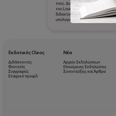
τους. Διαβάζουν και γράφουν με τ
του Louis Braille που το επινόησ
διδακτικά και εποπτικά μέσα, όπω
υπολογιστές με κατάλληλα προσ
Εκδοτικός Οίκος
Νέα
Διδάσκοντες
Αρχείο Εκδηλώσεων
Φοιτητές
Επικείμενες Εκδηλώσεις
Συγγραφείς
Συνεντεύξεις και Άρθρα
Εταιρικό προφίλ