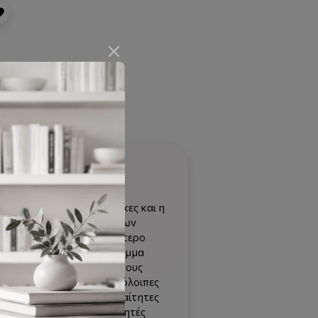
παιδιών με ειδικές ανάγκες και η
και η δημιουργία καλύτερων
νάγκες, αποτελεί τον απώτερο
ατότητα να υπάρχει πρόγραμμα
ίζονται με το σκοπό και τους
 Χρησιμοποιώντας τις υπόλοιπες
ν να αποκτήσουν τις απαραίτητες
 και οι βλέποντες συμμαθητές