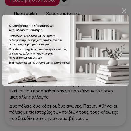
Προσθήκη στο καλάθι
Περιγραφή
Χαρακτηριστικά
Τα όνειρα ξέβαψαν μες στη συνεχή βροχή της πόλης
των οραμάτων και των υποσχέσεων. Τα βήματα
χάθηκαν στα μεγάλα μπουλβάρ και στα σοκάκια των
υποβαθμισμένων καρτιέ, εκεί όπου έσερναν τις
υπάρξεις τους οι «αγωνιστές». Πρόσωπα της αλήθειας
και του μύθου, ήταν όλοι εκεί στα φωτεινά ή σκοτεινά
δρομάκια, στις σοφίτες και στα δωμάτια-διάδρομοι
που στέγαζαν τα όνειρα του ελληνισμού των δύο
ταχυτήτων. Εκείνοι που έτρεχαν στις ανοιχτές
λεωφόρους, συνοδοιπόροι των μεγάλων αλλαγών κι
εκείνοι που προσπαθούσαν να προλάβουν το τρένο
μιας άλλης αλλαγής.
Δυο πόλεις, δυο κόσμοι, δυο αγώνες. Παρίσι, Αθήνα-οι
πόλεις με τις ιστορίες των παιδιών τους, τους «ήρωες»
που διεκδίκησαν την ανταμοιβή τους…