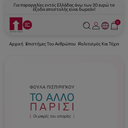
Για παραγγελίες εντός Ελλάδας άνω των 30 ευρώ τα
έξοδα αποστολής είναι δωρεάν!
0
Αρχική
Επιστήμες Του Ανθρώπου
Πολιτισμός Και Τέχνες
Λ