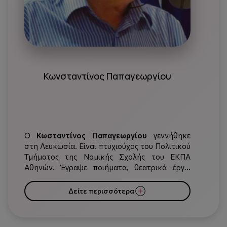
Κωνσταντίνος Παπαγεωργίου
Ο
Κωσταντίνος Παπαγεωργίου
γεννήθηκε
στη Λευκωσία. Είναι πτυχιούχος του Πολιτικού
Τμήματος της Νομικής Σχολής του ΕΚΠΑ
Αθηνών. Έγραψε ποιήματα, θεατρικά έργα,
λαογραφικά και ταξιδιωτικά κείμενα, έργα
παιδικής λογοτεχνίας και κυπριολογικές
Δείτε περισσότερα
μελέτες. Συνεργάστηκε με τους
ραδιοτηλεοπτικούς σταθμούς ΡΙΚ, ΣΙΓΜΑ και
τον Λόγο σε θέματα που σχετίζονται με τον