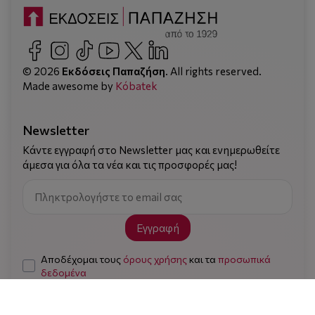
© 2026
Εκδόσεις Παπαζήση
. All rights reserved.
Made awesome by
Kόbatek
Newsletter
Κάντε εγγραφή στο Newsletter μας και ενημερωθείτε
άμεσα για όλα τα νέα και τις προσφορές μας!
Εγγραφή
Αποδέχομαι τους
όρους χρήσης
και τα
προσωπικά
δεδομένα