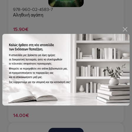
978-960-02-4583-7
Αληθινή αγάπη
15.90€
978-960-02-4219-5
Πολίτης ένοχος;
14.00€