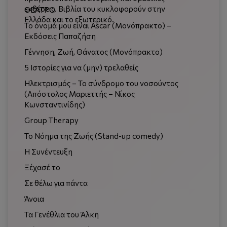
εκθέσεις. Βιβλία του κυκλοφορούν στην
ΘΕΑΤΡΟ
Ελλάδα και το εξωτερικό.
Το όνομά μου είναι Ascar (Μονόπρακτο) –
Εκδόσεις Παπαζήση
Γέννηση, Ζωή, Θάνατος (Μονόπρακτο)
5 Ιστορίες για να (μην) τρελαθείς
Ηλεκτρισμός – Το σύνδρομο του νοσούντος
(Απόστολος Μαριεττής – Νίκος
Κωνσταντινίδης)
Group Therapy
Το Νόημα της Ζωής (Stand-up comedy)
Η Συνέντευξη
Ξέχασέ το
Σε θέλω για πάντα
Άνοια
Τα Γενέθλια του Άλκη