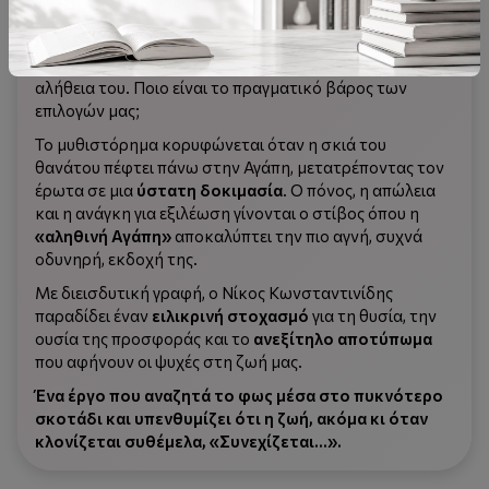
τον Κώστα σε μια σπαρακτική εσωτερική σύγκρουση.
Καθώς αντιμετωπίζει τις τύψεις και το δίλημμα μιας
διπλής ζωής, ο ήρωας καλείται να ορίσει εκ νέου την
αλήθεια του. Ποιο είναι το πραγματικό βάρος των
επιλογών μας;
Το μυθιστόρημα κορυφώνεται όταν η σκιά του
θανάτου πέφτει πάνω στην Αγάπη, μετατρέποντας τον
έρωτα σε μια
ύστατη δοκιμασία
. Ο πόνος, η απώλεια
και η ανάγκη για εξιλέωση γίνονται ο στίβος όπου η
«αληθινή Αγάπη»
αποκαλύπτει την πιο αγνή, συχνά
οδυνηρή, εκδοχή της.
Με διεισδυτική γραφή, ο Νίκος Κωνσταντινίδης
παραδίδει έναν
ειλικρινή στοχασμό
για τη θυσία, την
ουσία της προσφοράς και το
ανεξίτηλο αποτύπωμα
που αφήνουν οι ψυχές στη ζωή μας.
Ένα έργο που αναζητά το φως μέσα στο πυκνότερο
σκοτάδι και υπενθυμίζει ότι η ζωή, ακόμα κι όταν
κλονίζεται συθέμελα, «Συνεχίζεται...».