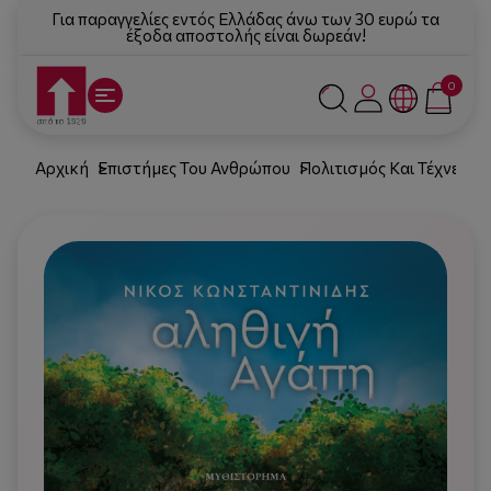
Για παραγγελίες εντός Ελλάδας άνω των 30 ευρώ τα
έξοδα αποστολής είναι δωρεάν!
0
Αρχική
Επιστήμες Του Ανθρώπου
Πολιτισμός Και Τέχνες
Λ