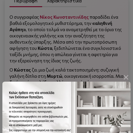
Περιγραφή
Χαρακτηριστικά
Ο συγγραφέας
Νίκος Κωνσταντινίδης
παραδίδει ένα
βαθιά εξομολογητικό μυθιστόρημα, την
«αληθινή
Αγάπη»
, το οποίο τολμά να αναμετρηθεί με τα όρια της
οικογενειακής γαλήνης και την αναζήτηση της
αυθεντικής ύπαρξης. Μέσα από την πρωτοπρόσωπη
αφήγηση του
Κώστα
, ξεδιπλώνεται ένα συγκλονιστικό
ταξίδι μνήμης, όπου η απώλεια γίνεται η αφετηρία για
την εξερεύνηση της ίδιας της ζωής.
Ο
Κώστας
ζει μια ζωή καλά τακτοποιημένη: συζυγική
γαλήνη δίπλα στη
Μυρτώ
, οικογενειακή ισορροπία. Μια
ζωή χωρίς εκπλήξεις, αλλά και χωρίς ρίσκα.
Όλα ανατρέπονται με την
επανεμφάνιση της Αγάπης
,
μιας παλιάς φίλης. Φωτεινή, ελεύθερη και βαθιά
αφοσιωμένη στον εθελοντισμό, η Αγάπη γίνεται ο
καθρέφτης των δικών του ανεκπλήρωτων πόθων,
θέτοντας τα θεμέλια της ύπαρξής του υπό
αμφισβήτηση.
Η
παθιασμένη, σχεδόν μοιραία, σχέση
τους
, βυθίζει